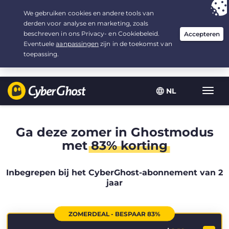
Uw keuze:
de beste aanbieding
voor 2.1666666666667 jaar, voor $
2.19
/maand
NL
Wisse
navig
Ga deze zomer in Ghostmodus
met
83% korting
Inbegrepen bij het CyberGhost-abonnement van 2
jaar
ZOMERDEAL - BESPAAR 83%