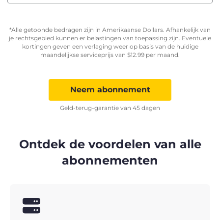
*Alle getoonde bedragen zijn in Amerikaanse Dollars. Afhankelijk van
je rechtsgebied kunnen er belastingen van toepassing zijn. Eventuele
kortingen geven een verlaging weer op basis van de huidige
maandelijkse serviceprijs van
$
12.99
per maand.
Neem abonnement
Geld-terug-garantie van 45 dagen
Ontdek de voordelen van alle
abonnementen