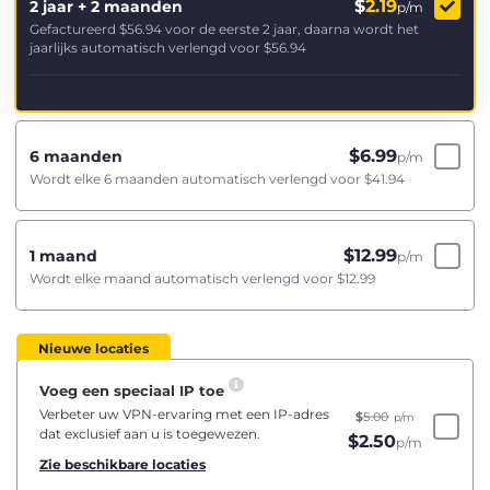
$
2.19
2 jaar + 2 maanden
p/m
Gefactureerd
$56.94
voor de eerste 2 jaar, daarna wordt het
jaarlijks automatisch verlengd voor
$56.94
$
6.99
6 maanden
p/m
Wordt elke 6 maanden automatisch verlengd voor
$41.94
$
12.99
1 maand
p/m
Wordt elke maand automatisch verlengd voor
$12.99
Nieuwe locaties
Voeg een speciaal IP toe
Verbeter uw VPN-ervaring met een IP-adres
$
5.00
p/m
dat exclusief aan u is toegewezen.
$
2.50
p/m
Zie beschikbare locaties