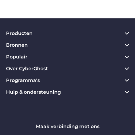
Producten
Bronnen
VPN voor PC
VPN voor Chrome
Populair
Wat is een VPN
VPN voor Mac
Privacyhub
Over CyberGhost
CyberGhost VPN Beoordelingen
VPN voor Android
Privacytools
VPN Gratis proefperiode
Programma's
Over CyberGhost
VPN voor Firefox
Geld-terug-garantie
Download nu
Contact
Hulp & ondersteuning
Partnerprogramma's
VPN voor Apple TV
VPN-voordelen
Websites ontgrendelen
Privacybeleid
Influencers
Producthandleidingen
VPN voor Linux
VPN-server
Specifiek IP VPN
Algemene Voorwaarden
Nodig een vriend uit
Veelgestelde vragen
VPN-router
Streamen met vpn
Voorwaarden Nodig een vriend uit
Vrijheid
Neem contact op met support
Maak verbinding met ons
VPN voor smart-tv
Colofon