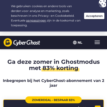
Uw keuze:
de beste aanbieding
voor 2.1666666666667 jaar, voor $
2.19
/maand
NL
Wisse
navig
Ga deze zomer in Ghostmodus
met
83% korting
Inbegrepen bij het CyberGhost-abonnement van 2
jaar
ZOMERDEAL - BESPAAR 83%