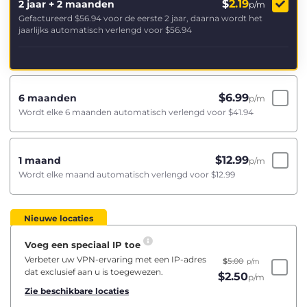
$
2.19
2 jaar + 2 maanden
p/m
Gefactureerd
$56.94
voor de eerste 2 jaar, daarna wordt het
jaarlijks automatisch verlengd voor
$56.94
$
6.99
6 maanden
p/m
Wordt elke 6 maanden automatisch verlengd voor
$41.94
$
12.99
1 maand
p/m
Wordt elke maand automatisch verlengd voor
$12.99
Nieuwe locaties
Voeg een speciaal IP toe
Verbeter uw VPN-ervaring met een IP-adres
$
5.00
p/m
dat exclusief aan u is toegewezen.
$
2.50
p/m
Zie beschikbare locaties