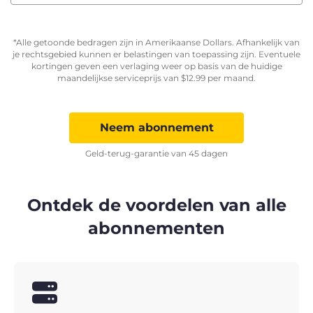
*Alle getoonde bedragen zijn in Amerikaanse Dollars. Afhankelijk van
je rechtsgebied kunnen er belastingen van toepassing zijn. Eventuele
kortingen geven een verlaging weer op basis van de huidige
maandelijkse serviceprijs van
$
12.99
per maand.
Neem abonnement
Geld-terug-garantie van 45 dagen
Ontdek de voordelen van alle
abonnementen