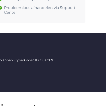
Probleemloos afhandelen via Support
Center
 plannen: CyberGhost ID Guard &