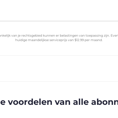
nkelijk van je rechtsgebied kunnen er belastingen van toepassing zijn. Ev
huidige maandelijkse serviceprijs van
$
12.99
per maand.
e voordelen van alle abo