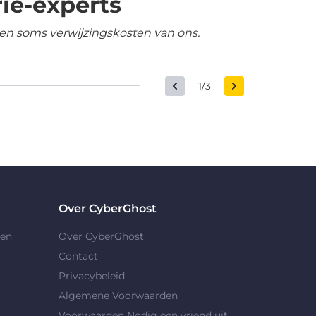
ie-experts
en soms verwijzingskosten van ons.
1/3
Over CyberGhost
gen
Over CyberGhost
Contact
Privacybeleid
Algemene Voorwaarden
Voorwaarden Nodig een vriend uit