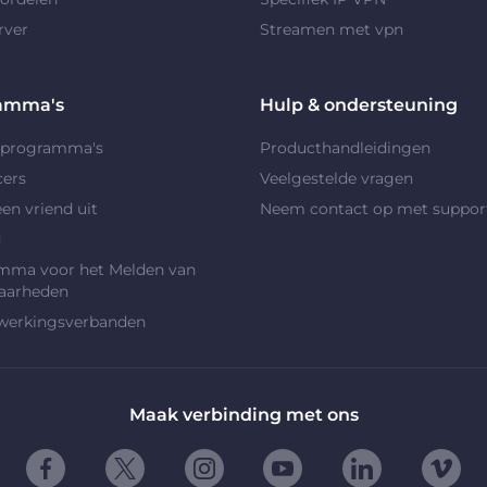
rver
Streamen met vpn
amma's
Hulp & ondersteuning
rprogramma's
Producthandleidingen
cers
Veelgestelde vragen
en vriend uit
Neem contact op met suppor
d
mma voor het Melden van
aarheden
erkingsverbanden
Maak verbinding met ons