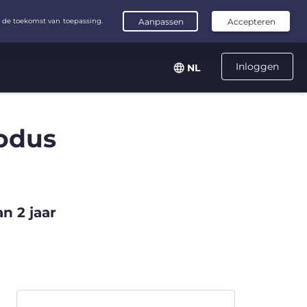
Inloggen
NL
odus
n 2 jaar