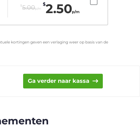
2.50
$
$
5.00
p/m
p/m
entuele kortingen geven een verlaging weer op basis van de
Ga verder naar kassa
nnementen