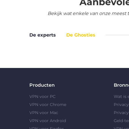
Aanbevole
Bekijk wat enkele van onze meest 
De experts
De Ghosties
Producten
Bronn
VPN voor PC
Wat is
VPN voor Chrome
Privac
VPN voor Mac
Privacy
VPN voor Android
Geld-te
VPN voor Firefox
VPN-vo