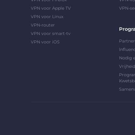
VPN voor Apple TV
VPN-se
VPN voor Linux
VPN-router
Progr
VPN voor smart-tv
Partne
VPN voor iOS
Influen
Nodig e
Vrijhei
Progra
Kwetsb
Samenw