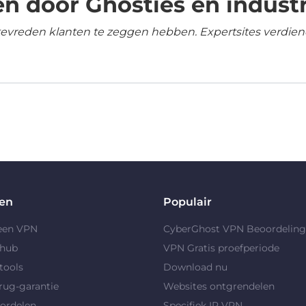
n door Ghosties en industr
tevreden klanten te zeggen hebben. Expertsites verdien
en
Populair
 een VPN
CyberGhost VPN Beoordelin
yhub
VPN Gratis proefperiode
tools
Download nu
rug-garantie
Websites ontgrendelen
ordelen
Specifiek IP VPN