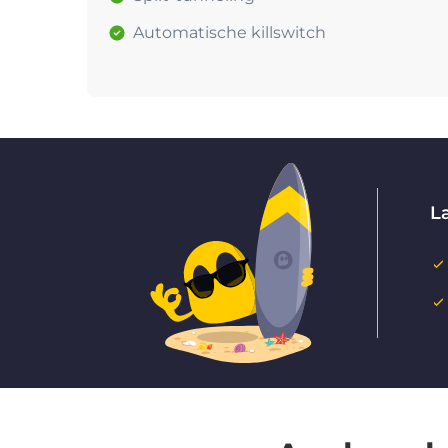
Automatische killswitch
La