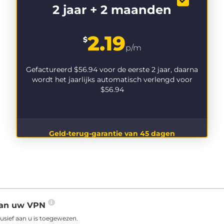
2 jaar + 2 maanden
2.19
$
p/m
Gefactureerd
$56.94
voor de eerste 2 jaar, daarna
wordt het jaarlijks automatisch verlengd voor
$56.94
Geld-terug-garantie van 45 dagen
 aan uw VPN
usief aan u is toegewezen.