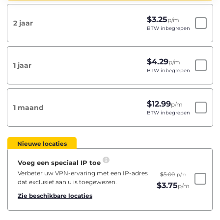
$
3.25
p/m
2 jaar
BTW inbegrepen
$
4.29
p/m
1 jaar
BTW inbegrepen
$
12.99
p/m
1 maand
BTW inbegrepen
Nieuwe locaties
Voeg een speciaal IP toe
Verbeter uw VPN-ervaring met een IP-adres
$
5.00
p/m
dat exclusief aan u is toegewezen.
$
3.75
p/m
Zie beschikbare locaties