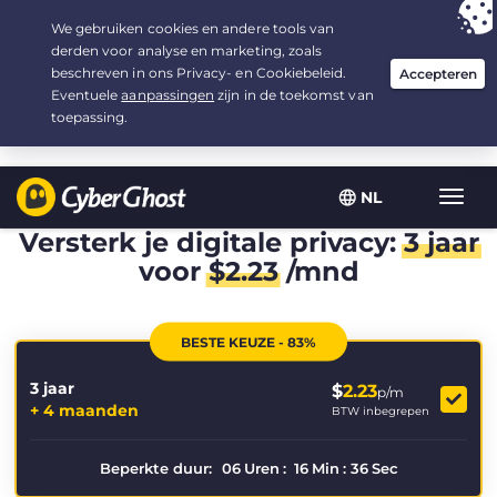
Uw keuze:
de beste aanbieding
voor 3.3333333333333 jaar, voor $
2.23
/maand
NL
Wisse
navig
Versterk je digitale privacy:
3 jaar
voor
$
2.23
/mnd
BESTE KEUZE - 83%
3 jaar
$
2.23
p/m
+ 4 maanden
BTW inbegrepen
Beperkte duur:
06
Uren
:
16
Min
:
36
Sec