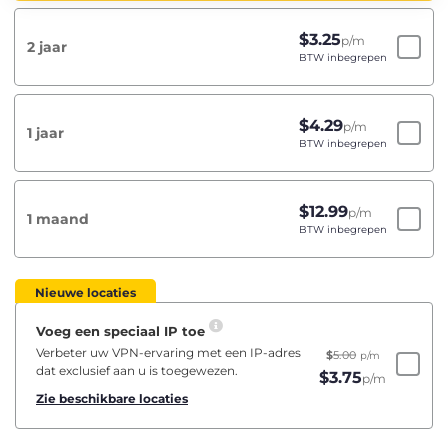
$
3.25
p/m
2 jaar
BTW inbegrepen
$
4.29
p/m
1 jaar
BTW inbegrepen
$
12.99
p/m
1 maand
BTW inbegrepen
Nieuwe locaties
Voeg een speciaal IP toe
Verbeter uw VPN-ervaring met een IP-adres
$
5.00
p/m
dat exclusief aan u is toegewezen.
$
3.75
p/m
Zie beschikbare locaties