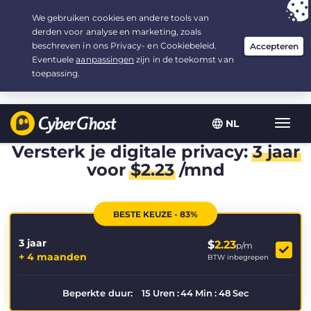
Uw keuze:
de beste aanbieding
voor 3.3333333333333 jaar, voor $
2.23
/maand
NL
Wisse
navig
Versterk je digitale privacy:
3 jaar
voor
$
2.23
/mnd
BESTE KEUZE - 83%
3 jaar
$
2.23
p/m
+ 4 maanden
BTW inbegrepen
Beperkte duur:
15
Uren
:
44
Min
:
48
Sec