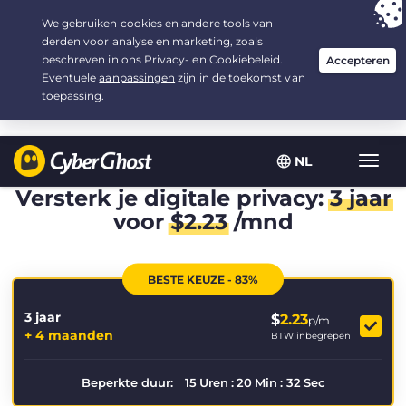
Uw keuze:
de beste aanbieding
voor 3.3333333333333 jaar, voor $
2.23
/maand
NL
Wisse
navig
Versterk je digitale privacy:
3 jaar
voor
$
2.23
/mnd
BESTE KEUZE - 83%
3 jaar
$
2.23
p/m
+ 4 maanden
BTW inbegrepen
Beperkte duur:
15
Uren
:
20
Min
:
32
Sec