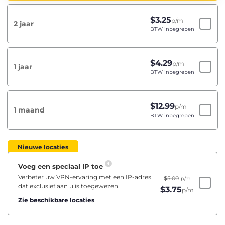
$
3.25
p/m
2 jaar
BTW inbegrepen
$
4.29
p/m
1 jaar
BTW inbegrepen
$
12.99
p/m
1 maand
BTW inbegrepen
Nieuwe locaties
Voeg een speciaal IP toe
Verbeter uw VPN-ervaring met een IP-adres
$
5.00
p/m
dat exclusief aan u is toegewezen.
$
3.75
p/m
Zie beschikbare locaties