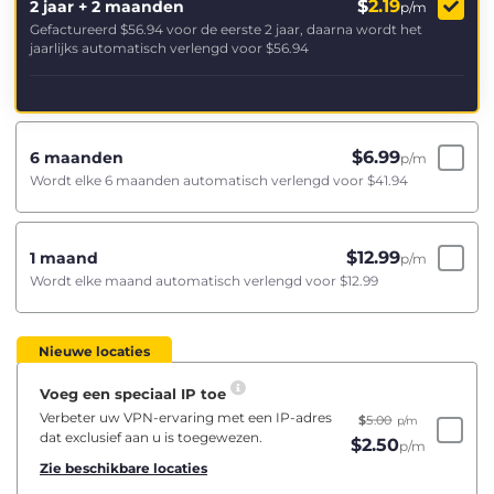
$
2.19
2 jaar + 2 maanden
p/m
Gefactureerd
$56.94
voor de eerste 2 jaar, daarna wordt het
jaarlijks automatisch verlengd voor
$56.94
$
6.99
6 maanden
p/m
Wordt elke 6 maanden automatisch verlengd voor
$41.94
$
12.99
1 maand
p/m
Wordt elke maand automatisch verlengd voor
$12.99
Nieuwe locaties
Voeg een speciaal IP toe
Verbeter uw VPN-ervaring met een IP-adres
$
5.00
p/m
dat exclusief aan u is toegewezen.
$
2.50
p/m
Zie beschikbare locaties