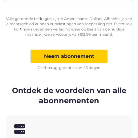
*Alle getoonde bedragen zijn in Amerikaanse Dollars. Afhankelijk van
je rechtsgebied kunnen er belastingen van toepassing zijn. Eventuele
kortingen geven een verlaging weer op basis van de huidige
maandelijkse serviceprijs van
$
12.99
per maand.
Neem abonnement
Geld-terug-garantie van 45 dagen
Ontdek de voordelen van alle
abonnementen