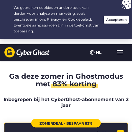
Uw keuze:
de beste aanbieding
voor 2.1666666666667 jaar, voor $
2.19
/maand
NL
Wisse
navig
Ga deze zomer in Ghostmodus
met
83% korting
Inbegrepen bij het CyberGhost-abonnement van 2
jaar
ZOMERDEAL - BESPAAR 83%