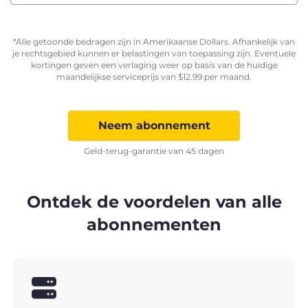
*Alle getoonde bedragen zijn in Amerikaanse Dollars. Afhankelijk van
je rechtsgebied kunnen er belastingen van toepassing zijn. Eventuele
kortingen geven een verlaging weer op basis van de huidige
maandelijkse serviceprijs van
$
12.99
per maand.
Neem abonnement
Geld-terug-garantie van 45 dagen
Ontdek de voordelen van alle
abonnementen