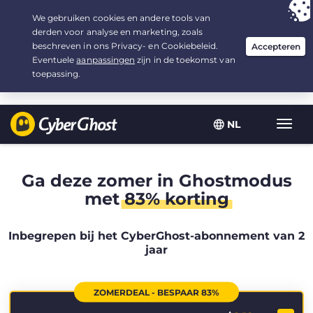
Uw keuze:
de beste aanbieding
voor 2.1666666666667 jaar, voor $
2.19
/maand
NL
Wisse
navig
Ga deze zomer in Ghostmodus
met
83% korting
Inbegrepen bij het CyberGhost-abonnement van 2
jaar
ZOMERDEAL - BESPAAR 83%