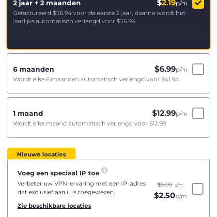
$
2.19
2 jaar + 2 maanden
p/m
Gefactureerd
$56.94
voor de eerste 2 jaar, daarna wordt het
jaarlijks automatisch verlengd voor
$56.94
$
6.99
6 maanden
p/m
Wordt elke 6 maanden automatisch verlengd voor
$41.94
$
12.99
1 maand
p/m
Wordt elke maand automatisch verlengd voor
$12.99
Nieuwe locaties
Voeg een speciaal IP toe
Verbeter uw VPN-ervaring met een IP-adres
$
5.00
p/m
dat exclusief aan u is toegewezen.
$
2.50
p/m
Zie beschikbare locaties