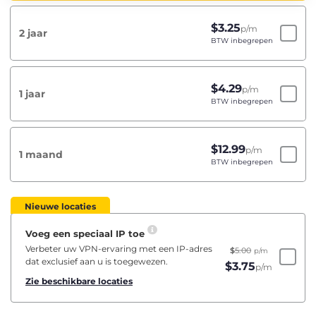
$
3.25
p/m
2 jaar
BTW inbegrepen
$
4.29
p/m
1 jaar
BTW inbegrepen
$
12.99
p/m
1 maand
BTW inbegrepen
Nieuwe locaties
Voeg een speciaal IP toe
Verbeter uw VPN-ervaring met een IP-adres
$
5.00
p/m
dat exclusief aan u is toegewezen.
$
3.75
p/m
Zie beschikbare locaties