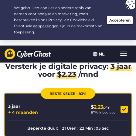
Uw keuze:
de beste aanbieding
voor 3.3333333333333 jaar, voor $
2.23
/maand
NL
Wisse
navig
Versterk je digitale privacy:
3 jaar
voor
$
2.23
/mnd
BESTE KEUZE - 83%
3 jaar
$
2.23
p/m
+ 4 maanden
BTW inbegrepen
Beperkte duur:
21
Uren
:
22
Min
:
05
Sec