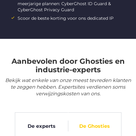
meerjarige plannen: CyberGhost ID Guard &
CyberGhost Privacy Guard
Scoor de beste korting voor ons dedicated IP
Aanbevolen door Ghosties en
industrie-experts
Bekijk wat enkele van onze meest tevreden klanten
te zeggen hebben. Expertsites verdienen soms
verwijzingskosten van ons.
De experts
De Ghosties