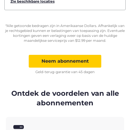
Zie beschikbare locaties
*Alle getoonde bedragen zijn in Amerikaanse Dollars. Afhankelijk van
je rechtsgebied kunnen er belastingen van toepassing zijn. Eventuele
kortingen geven een verlaging weer op basis van de huidige
maandelijkse serviceprijs van
$
12.99
per maand.
Neem abonnement
Geld-terug-garantie van 45 dagen
Ontdek de voordelen van alle
abonnementen