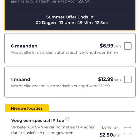
jaarlijks automatisch verlengd voor
$56.94
Summer Offer Ends In:
02
Dagen
13
Uren
:
49
Min
:
11
Sec
$
6.99
6 maanden
p/m
Wordt elke 6 maanden automatisch verlengd voor
$41.94
$
12.99
1 maand
p/m
Wordt elke maand automatisch verlengd voor
$12.99
Nieuwe locaties
Voeg een speciaal IP toe
Verbeter uw VPN-ervaring met een IP-adres
$
5.00
p/m
dat exclusief aan u is toegewezen.
$
2.50
p/m