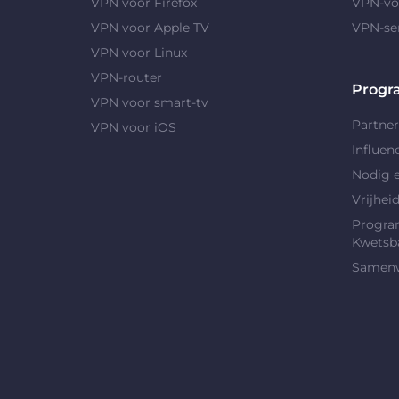
VPN voor Firefox
VPN-vo
VPN voor Apple TV
VPN-se
VPN voor Linux
VPN-router
Progr
VPN voor smart-tv
Partne
VPN voor iOS
Influen
Nodig e
Vrijhei
Progra
Kwetsb
Samenw