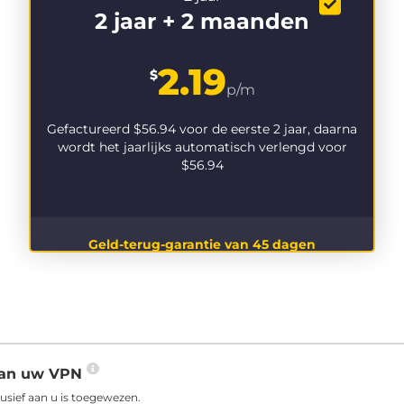
2 jaar + 2 maanden
2.19
$
p/m
Gefactureerd
$56.94
voor de eerste 2 jaar, daarna
wordt het jaarlijks automatisch verlengd voor
$56.94
Geld-terug-garantie van 45 dagen
 aan uw VPN
usief aan u is toegewezen.