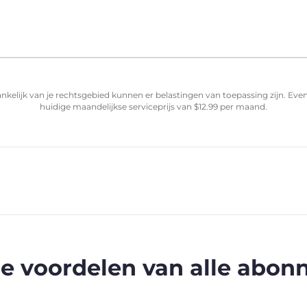
nkelijk van je rechtsgebied kunnen er belastingen van toepassing zijn. Ev
huidige maandelijkse serviceprijs van
$
12.99
per maand.
e voordelen van alle abo