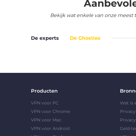
Aanbevole
Bekijk wat enkele van onze meest 
De experts
De Ghosties
Producten
Bronn
VPN voor PC
Wat is
VPN voor Chrome
Privac
VPN voor Mac
Privacy
VPN voor Android
Geld-te