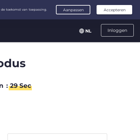
Inloggen
NL
odus
n
:
28
Sec