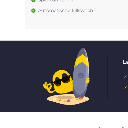
Automatische killswitch
La