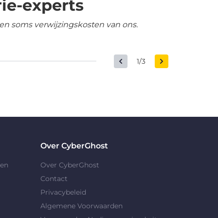
ie-experts
en soms verwijzingskosten van ons.
1/3
Over CyberGhost
gen
Over CyberGhost
Contact
Privacybeleid
Algemene Voorwaarden