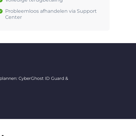
Probleemloos afhandelen via Support
Center
 plannen: CyberGhost ID Guard &