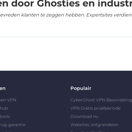
n door Ghosties en industr
tevreden klanten te zeggen hebben. Expertsites verdien
en
Populair
 een VPN
CyberGhost VPN Beoordelin
yhub
VPN Gratis proefperiode
tools
Download nu
rug-garantie
Websites ontgrendelen