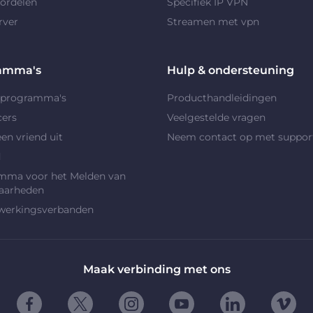
ordelen
Specifiek IP VPN
rver
Streamen met vpn
amma's
Hulp & ondersteuning
rprogramma's
Producthandleidingen
cers
Veelgestelde vragen
en vriend uit
Neem contact op met suppor
d
mma voor het Melden van
aarheden
erkingsverbanden
Maak verbinding met ons