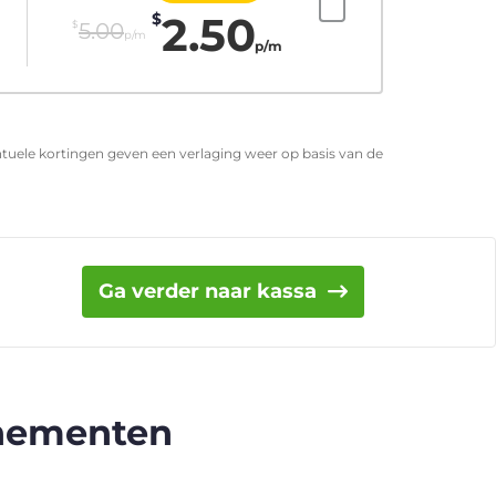
2.50
$
$
5.00
p/m
p/m
entuele kortingen geven een verlaging weer op basis van de
Ga verder naar kassa
nnementen