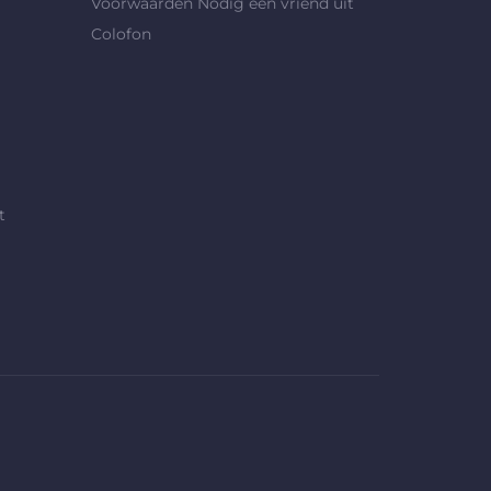
Voorwaarden Nodig een vriend uit
Colofon
t