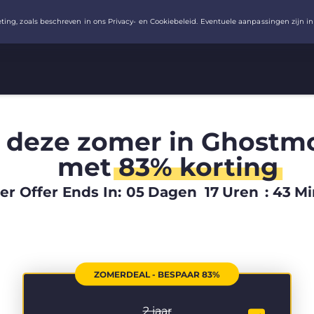
 deze zomer in Ghostm
met
83% korting
 Offer Ends In:
05
Dagen
17
Uren
:
43
Mi
ZOMERDEAL - BESPAAR 83%
2 jaar