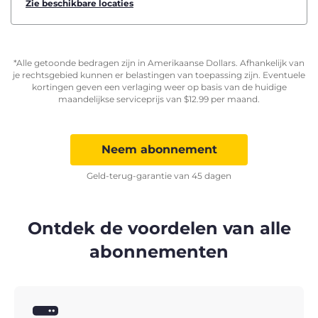
Zie beschikbare locaties
*Alle getoonde bedragen zijn in Amerikaanse Dollars. Afhankelijk van
je rechtsgebied kunnen er belastingen van toepassing zijn. Eventuele
kortingen geven een verlaging weer op basis van de huidige
maandelijkse serviceprijs van
$
12.99
per maand.
Neem abonnement
Geld-terug-garantie van 45 dagen
Ontdek de voordelen van alle
abonnementen