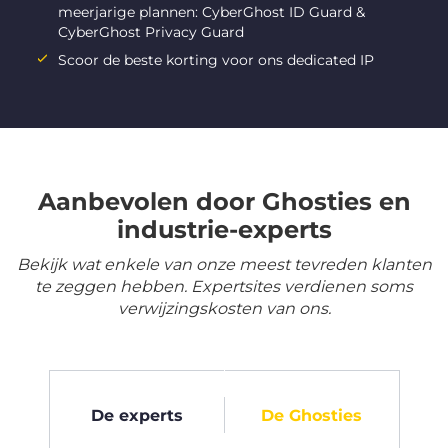
meerjarige plannen: CyberGhost ID Guard &
CyberGhost Privacy Guard
Scoor de beste korting voor ons dedicated IP
Aanbevolen door Ghosties en
industrie-experts
Bekijk wat enkele van onze meest tevreden klanten
te zeggen hebben. Expertsites verdienen soms
verwijzingskosten van ons.
De experts
De Ghosties