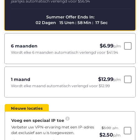
jaarlijks automatisch verlengd voor
$56.94
Summer Offer Ends In:
02
Dagen
15
Uren
:
58
Min
:
16
Sec
$
6.99
6 maanden
p/m
Wordt elke 6 maanden automatisch verlengd voor
$41.94
$
12.99
1 maand
p/m
Wordt elke maand automatisch verlengd voor
$12.99
Nieuwe locaties
Voeg een speciaal IP toe
Verbeter uw VPN-ervaring met een IP-adres
$
5.00
p/m
dat exclusief aan u is toegewezen.
$
2.50
p/m