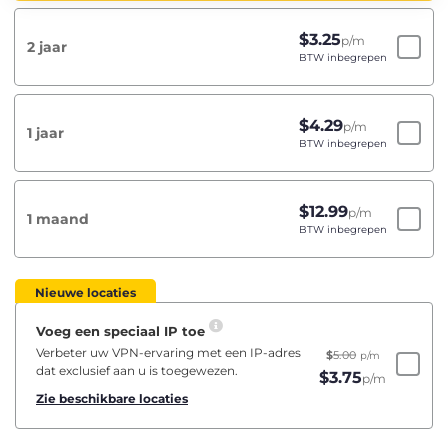
$
3.25
p/m
2 jaar
BTW inbegrepen
$
4.29
p/m
1 jaar
BTW inbegrepen
$
12.99
p/m
1 maand
BTW inbegrepen
Nieuwe locaties
Voeg een speciaal IP toe
Verbeter uw VPN-ervaring met een IP-adres
$
5.00
p/m
dat exclusief aan u is toegewezen.
$
3.75
p/m
Zie beschikbare locaties