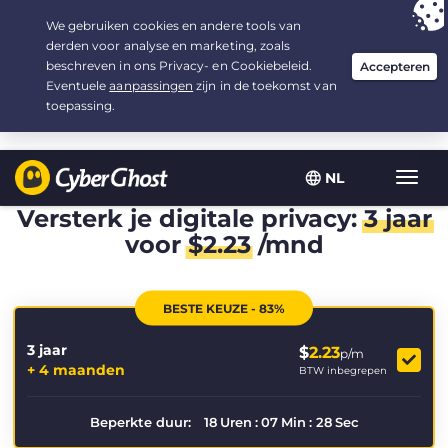
Uw keuze:
de beste aanbieding
voor 3.3333333333333 jaar, voor $
2.23
/maand
NL
Wisse
navig
Versterk je digitale privacy:
3 jaar
voor
$
2.23
/mnd
BESTE KEUZE - 83%
3 jaar
$
2.23
p/m
+ 4 maanden
BTW inbegrepen
Beperkte duur:
18
Uren
:
07
Min
:
28
Sec