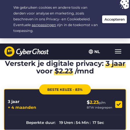
Uw keuze:
de beste aanbieding
voor 3.3333333333333 jaar, voor $
2.23
/maand
NL
Wisse
navig
Versterk je digitale privacy:
3 jaar
voor
$
2.23
/mnd
BESTE KEUZE - 83%
3 jaar
$
2.23
p/m
+ 4 maanden
BTW inbegrepen
Beperkte duur:
19
Uren
:
54
Min
:
17
Sec