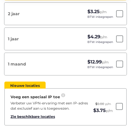
$
3.25
p/m
2 jaar
BTW inbegrepen
$
4.29
p/m
1 jaar
BTW inbegrepen
$
12.99
p/m
1 maand
BTW inbegrepen
Nieuwe locaties
Voeg een speciaal IP toe
Verbeter uw VPN-ervaring met een IP-adres
$
5.00
p/m
dat exclusief aan u is toegewezen.
$
3.75
p/m
Zie beschikbare locaties