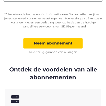
*Alle getoonde bedragen zijn in Amerikaanse Dollars. Afhankelijk van
je rechtsgebied kunnen er belastingen van toepassing zijn. Eventuele
kortingen geven een verlaging weer op basis van de huidige
maandelijkse serviceprijs van
$
12.99
per maand.
Neem abonnement
Geld-terug-garantie van 45 dagen
Ontdek de voordelen van alle
abonnementen