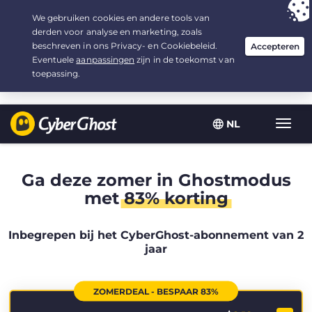
Uw keuze:
de beste aanbieding
voor 2.1666666666667 jaar, voor $
2.19
/maand
NL
Wisse
navig
Ga deze zomer in Ghostmodus
met
83% korting
Inbegrepen bij het CyberGhost-abonnement van 2
jaar
ZOMERDEAL - BESPAAR 83%