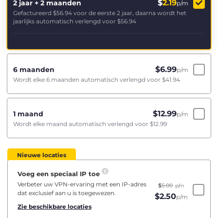
$
2.19
2 jaar + 2 maanden
p/m
Gefactureerd
$56.94
voor de eerste 2 jaar, daarna wordt het
jaarlijks automatisch verlengd voor
$56.94
$
6.99
6 maanden
p/m
Wordt elke 6 maanden automatisch verlengd voor
$41.94
$
12.99
1 maand
p/m
Wordt elke maand automatisch verlengd voor
$12.99
Nieuwe locaties
Voeg een speciaal IP toe
Verbeter uw VPN-ervaring met een IP-adres
$
5.00
p/m
dat exclusief aan u is toegewezen.
$
2.50
p/m
Zie beschikbare locaties