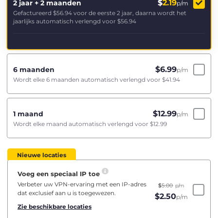
$
2.19
2 jaar + 2 maanden
p/m
Gefactureerd
$56.94
voor de eerste 2 jaar, daarna wordt het
jaarlijks automatisch verlengd voor
$56.94
$
6.99
6 maanden
p/m
Wordt elke 6 maanden automatisch verlengd voor
$41.94
$
12.99
1 maand
p/m
Wordt elke maand automatisch verlengd voor
$12.99
Nieuwe locaties
Voeg een speciaal IP toe
Verbeter uw VPN-ervaring met een IP-adres
$
5.00
p/m
dat exclusief aan u is toegewezen.
$
2.50
p/m
Zie beschikbare locaties