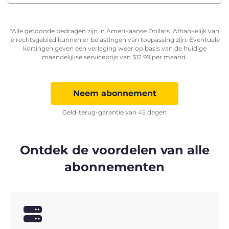
*Alle getoonde bedragen zijn in Amerikaanse Dollars. Afhankelijk van
je rechtsgebied kunnen er belastingen van toepassing zijn. Eventuele
kortingen geven een verlaging weer op basis van de huidige
maandelijkse serviceprijs van
$
12.99
per maand.
Neem abonnement
Geld-terug-garantie van 45 dagen
Ontdek de voordelen van alle
abonnementen