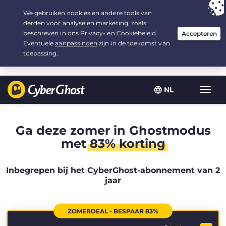
Uw keuze:
de beste aanbieding
voor 2.1666666666667 jaar, voor $
2.19
/maand
NL
Wisse
navig
Ga deze zomer in Ghostmodus
met
83% korting
Inbegrepen bij het CyberGhost-abonnement van 2
jaar
ZOMERDEAL - BESPAAR 83%