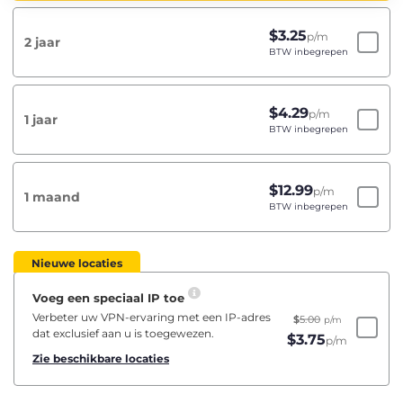
$
3.25
p/m
2 jaar
BTW inbegrepen
$
4.29
p/m
1 jaar
BTW inbegrepen
$
12.99
p/m
1 maand
BTW inbegrepen
Nieuwe locaties
Voeg een speciaal IP toe
Verbeter uw VPN-ervaring met een IP-adres
$
5.00
p/m
dat exclusief aan u is toegewezen.
$
3.75
p/m
Zie beschikbare locaties