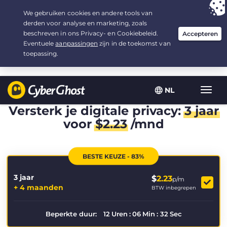
Uw keuze:
de beste aanbieding
voor 3.3333333333333 jaar, voor $
2.23
/maand
NL
Wisse
navig
Versterk je digitale privacy:
3 jaar
voor
$
2.23
/mnd
BESTE KEUZE - 83%
3 jaar
$
2.23
p/m
+ 4 maanden
BTW inbegrepen
Beperkte duur:
12
Uren
:
06
Min
:
32
Sec