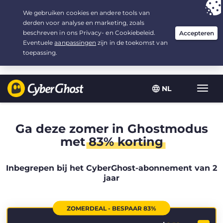
Uw keuze:
de beste aanbieding
voor 2.1666666666667 jaar, voor $
2.19
/maand
NL
Wisse
navig
Ga deze zomer in Ghostmodus
met
83% korting
Inbegrepen bij het CyberGhost-abonnement van 2
jaar
ZOMERDEAL - BESPAAR 83%