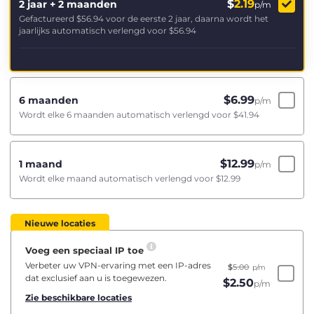
$
2.19
2 jaar + 2 maanden
p/m
Gefactureerd
$56.94
voor de eerste 2 jaar, daarna wordt het
jaarlijks automatisch verlengd voor
$56.94
$
6.99
6 maanden
p/m
Wordt elke 6 maanden automatisch verlengd voor
$41.94
$
12.99
1 maand
p/m
Wordt elke maand automatisch verlengd voor
$12.99
Nieuwe locaties
Voeg een speciaal IP toe
Verbeter uw VPN-ervaring met een IP-adres
$
5.00
p/m
dat exclusief aan u is toegewezen.
$
2.50
p/m
Zie beschikbare locaties