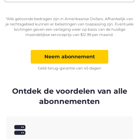
*Alle getoonde bedragen zijn in Amerikaanse Dollars. Afhankelijk van
je rechtsgebied kunnen er belastingen van toepassing zijn. Eventuele
kortingen geven een verlaging weer op basis van de huidige
maandelijkse serviceprijs van
$
12.99
per maand.
Neem abonnement
Geld-terug-garantie van 45 dagen
Ontdek de voordelen van alle
abonnementen