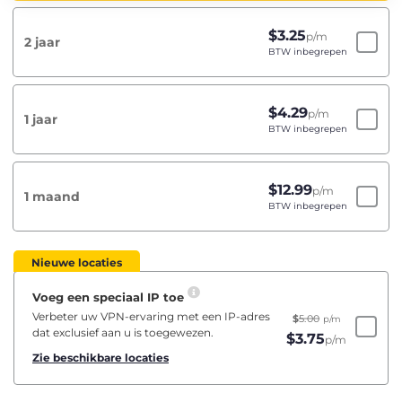
$
3.25
p/m
2 jaar
BTW inbegrepen
$
4.29
p/m
1 jaar
BTW inbegrepen
$
12.99
p/m
1 maand
BTW inbegrepen
Nieuwe locaties
Voeg een speciaal IP toe
Verbeter uw VPN-ervaring met een IP-adres
$
5.00
p/m
dat exclusief aan u is toegewezen.
$
3.75
p/m
Zie beschikbare locaties