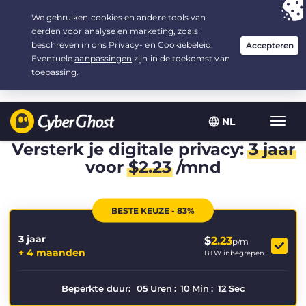
Uw keuze:
de beste aanbieding
voor 3.3333333333333 jaar, voor $
2.23
/maand
NL
Wisse
navig
Versterk je digitale privacy:
3 jaar
voor
$
2.23
/mnd
BESTE KEUZE - 83%
3 jaar
$
2.23
p/m
+ 4 maanden
BTW inbegrepen
Beperkte duur:
05
Uren
:
10
Min
:
12
Sec