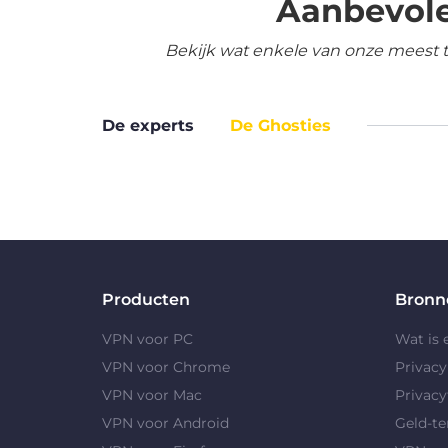
Aanbevole
Bekijk wat enkele van onze meest 
De experts
De Ghosties
Producten
Bronn
VPN voor PC
Wat is
VPN voor Chrome
Privac
VPN voor Mac
Privacy
VPN voor Android
Geld-te