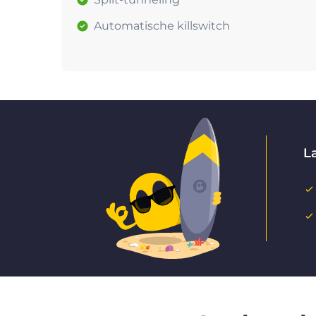
Automatische killswitch
La