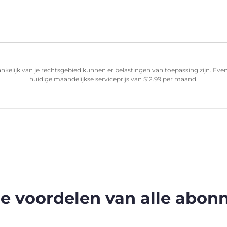
nkelijk van je rechtsgebied kunnen er belastingen van toepassing zijn. Ev
huidige maandelijkse serviceprijs van
$
12.99
per maand.
e voordelen van alle abo