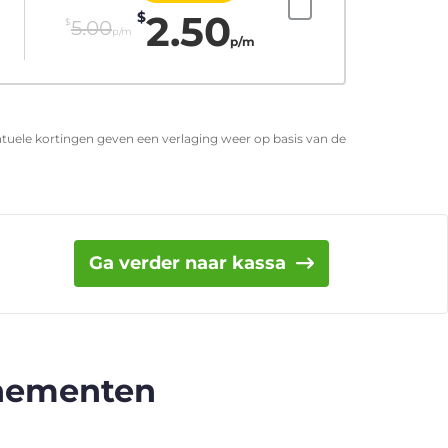
2.50
$
$
5.00
p/m
p/m
entuele kortingen geven een verlaging weer op basis van de
Ga verder naar kassa
nnementen