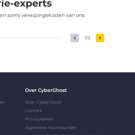
ie-experts
en soms verwijzingskosten van ons.
1/3
Over CyberGhost
gen
Over CyberGhost
Contact
Privacybeleid
Algemene Voorwaarden