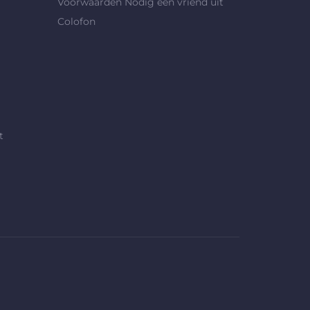
Voorwaarden Nodig een vriend uit
Colofon
t