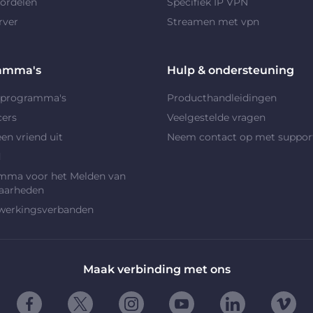
ordelen
Specifiek IP VPN
rver
Streamen met vpn
amma's
Hulp & ondersteuning
rprogramma's
Producthandleidingen
cers
Veelgestelde vragen
en vriend uit
Neem contact op met suppor
d
mma voor het Melden van
aarheden
erkingsverbanden
Maak verbinding met ons