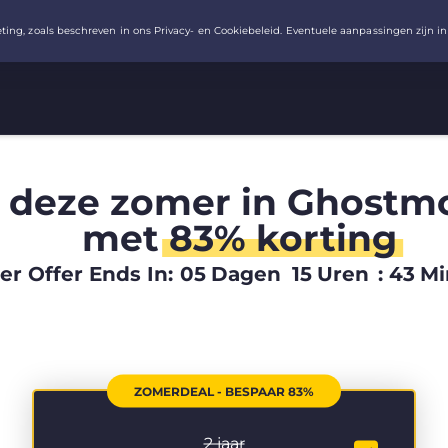
 deze zomer in Ghostm
met
83% korting
 Offer Ends In:
05
Dagen
15
Uren
:
43
Mi
ZOMERDEAL - BESPAAR 83%
2 jaar