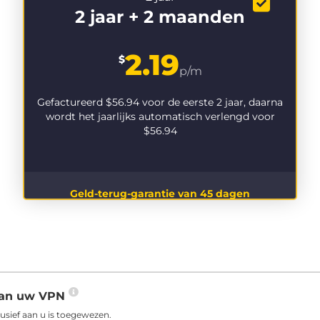
2 jaar + 2 maanden
2.19
$
p/m
Gefactureerd
$56.94
voor de eerste 2 jaar, daarna
wordt het jaarlijks automatisch verlengd voor
$56.94
Geld-terug-garantie van 45 dagen
 aan uw VPN
usief aan u is toegewezen.