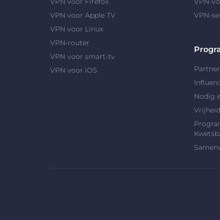
VPN voor Firefox
VPN-vo
VPN voor Apple TV
VPN-se
VPN voor Linux
VPN-router
Progr
VPN voor smart-tv
Partne
VPN voor iOS
Influen
Nodig e
Vrijhei
Progra
Kwetsb
Samenw