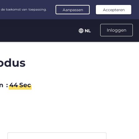
Inloggen
NL
odus
n
:
44
Sec