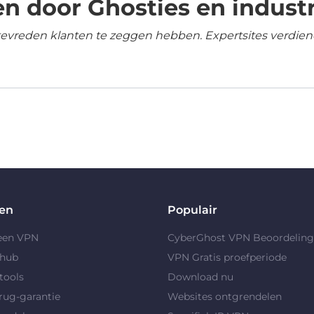
n door Ghosties en industr
tevreden klanten te zeggen hebben. Expertsites verdien
en
Populair
 een VPN
CyberGhost VPN Beoordelin
yhub
VPN Gratis proefperiode
tools
Download nu
rug-garantie
Websites ontgrendelen