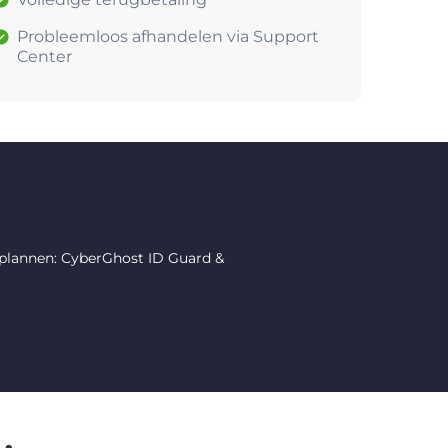
Probleemloos afhandelen via Support
Center
 plannen: CyberGhost ID Guard &