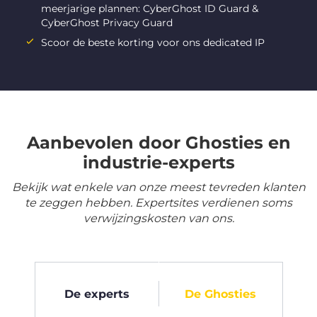
meerjarige plannen: CyberGhost ID Guard &
CyberGhost Privacy Guard
Scoor de beste korting voor ons dedicated IP
Aanbevolen door Ghosties en
industrie-experts
Bekijk wat enkele van onze meest tevreden klanten
te zeggen hebben. Expertsites verdienen soms
verwijzingskosten van ons.
De experts
De Ghosties