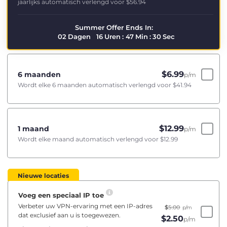
jaarlijks automatisch verlengd voor
$56.94
Summer Offer Ends In:
02
Dagen
16
Uren
:
47
Min
:
29
Sec
$
6.99
6 maanden
p/m
Wordt elke 6 maanden automatisch verlengd voor
$41.94
$
12.99
1 maand
p/m
Wordt elke maand automatisch verlengd voor
$12.99
Nieuwe locaties
Voeg een speciaal IP toe
Verbeter uw VPN-ervaring met een IP-adres
$
5.00
p/m
dat exclusief aan u is toegewezen.
$
2.50
p/m