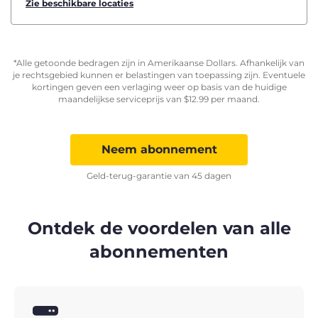
Zie beschikbare locaties
*Alle getoonde bedragen zijn in Amerikaanse Dollars. Afhankelijk van
je rechtsgebied kunnen er belastingen van toepassing zijn. Eventuele
kortingen geven een verlaging weer op basis van de huidige
maandelijkse serviceprijs van
$
12.99
per maand.
Neem abonnement
Geld-terug-garantie van 45 dagen
Ontdek de voordelen van alle
abonnementen