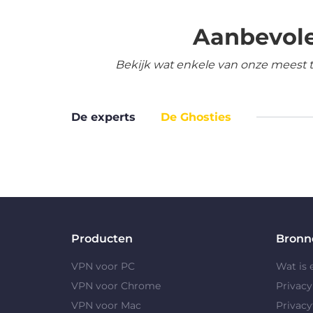
Aanbevole
Bekijk wat enkele van onze meest 
De experts
De Ghosties
Producten
Bronn
VPN voor PC
Wat is
VPN voor Chrome
Privac
VPN voor Mac
Privacy