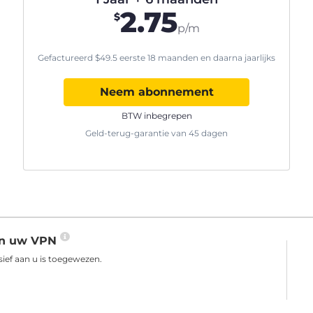
2.75
$
p/m
Gefactureerd
$
49.5
eerste 18 maanden en daarna jaarlijks
Neem abonnement
BTW inbegrepen
Geld-terug-garantie van 45 dagen
aan uw VPN
ief aan u is toegewezen.