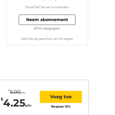
Totaal
$47.94
per 6 maanden
Neem abonnement
BTW inbegrepen
Geld-terug-garantie van 45 dagen
$
5.00
p/m
Voeg toe
4.25
$
p/m
Bespaar
15
%