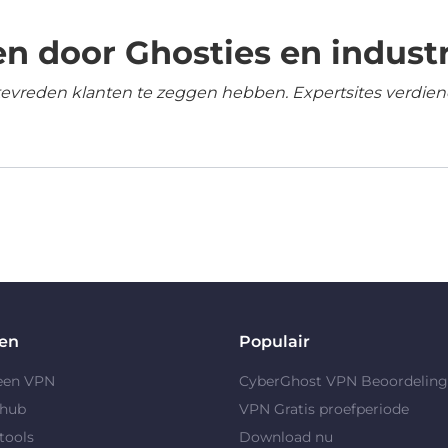
n door Ghosties en industr
tevreden klanten te zeggen hebben. Expertsites verdien
en
Populair
 een VPN
CyberGhost VPN Beoordelin
yhub
VPN Gratis proefperiode
tools
Download nu