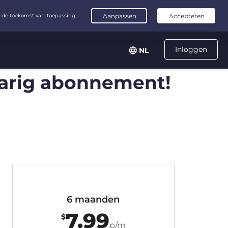
Inloggen
NL
arig abonnement!
6 maanden
7.99
$
p/m