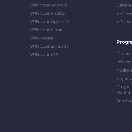
VPN voor Android
Geld-te
VPN voor Firefox
VPN-vo
VPN voor Apple TV
VPN-se
VPN voor Linux
VPN-router
Progr
VPN voor smart-tv
Partne
VPN voor iOS
Influen
Nodig e
Vrijhei
Progra
Kwetsb
Samenw