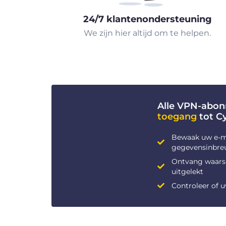
24/7 klantenondersteuning
We zijn hier altijd om te helpen.
Alle VPN-abo
toegang
tot C
Bewaak uw e-m
gegevensinbre
Ontvang waars
uitgelekt
Controleer of 