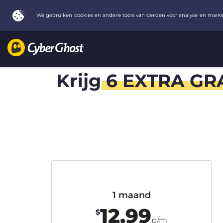
Krijg
6 EXTRA GR
1 maand
12.99
$
p/m