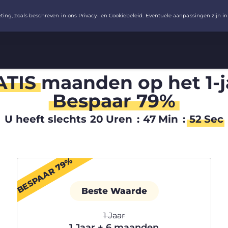
ATIS
maanden op het 1-j
Bespaar 79%
U heeft slechts
20
Uren
:
47
Min
:
51
Sec
BESPAAR 79%
Beste Waarde
1 Jaar
1 Jaar + 6 maanden