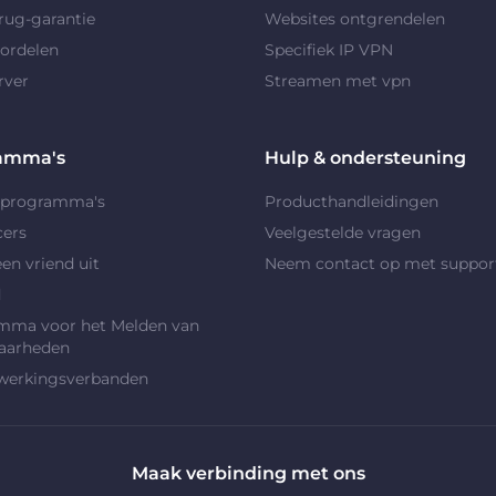
rug-garantie
Websites ontgrendelen
ordelen
Specifiek IP VPN
rver
Streamen met vpn
amma's
Hulp & ondersteuning
rprogramma's
Producthandleidingen
cers
Veelgestelde vragen
en vriend uit
Neem contact op met suppor
d
mma voor het Melden van
aarheden
erkingsverbanden
Maak verbinding met ons