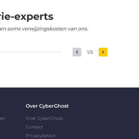
ie-experts
en soms verwijzingskosten van ons.
1/3
Over CyberGhost
gen
Over CyberGhost
Contact
Privacybeleid