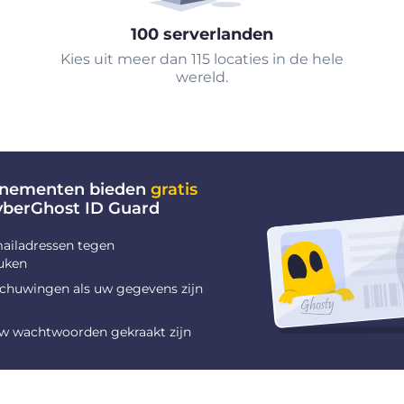
100 serverlanden
Kies uit meer dan 115 locaties in de hele
wereld.
nnementen bieden
gratis
yberGhost ID Guard
ailadressen tegen
uken
chuwingen als uw gegevens zijn
uw wachtwoorden gekraakt zijn