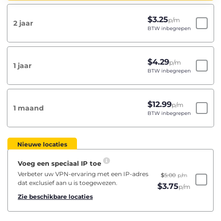
$
3.25
p/m
2 jaar
BTW inbegrepen
$
4.29
p/m
1 jaar
BTW inbegrepen
$
12.99
p/m
1 maand
BTW inbegrepen
Nieuwe locaties
Voeg een speciaal IP toe
Verbeter uw VPN-ervaring met een IP-adres
$
5.00
p/m
dat exclusief aan u is toegewezen.
$
3.75
p/m
Zie beschikbare locaties