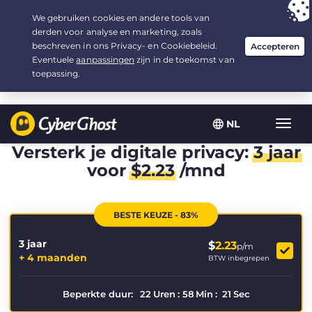
Uw keuze:
de beste aanbieding
voor 3.3333333333333 jaar, voor $
2.23
/maand
NL
Wisse
navig
Versterk je digitale privacy:
3 jaar
voor
$
2.23
/mnd
BESTE KEUZE - 83%
3 jaar
$
2.23
p/m
+ 4 maanden
BTW inbegrepen
Beperkte duur:
22
Uren
:
58
Min
:
20
Sec