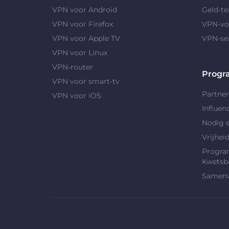
VPN voor Android
Geld-te
VPN voor Firefox
VPN-vo
VPN voor Apple TV
VPN-se
VPN voor Linux
VPN-router
Progr
VPN voor smart-tv
Partne
VPN voor iOS
Influen
Nodig e
Vrijhei
Progra
Kwetsb
Samenw