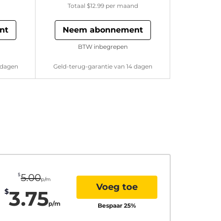
Totaal
$12.99
per maand
nt
Neem abonnement
BTW inbegrepen
 dagen
Geld-terug-garantie van 14 dagen
$
5.00
p/m
Voeg toe
3.75
$
p/m
Bespaar
25
%