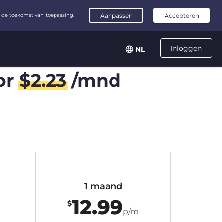
Inloggen
NL
or
$
2.23
/mnd
1 maand
12.99
$
m
p/m