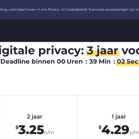
igitale privacy:
3 jaar
vo
Deadline binnen
00
Uren
:
39
Min
:
01
Sec
2 jaar
1 jaar
3.25
4.29
$
$
p/m
p/