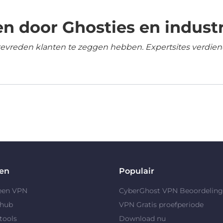
n door Ghosties en industr
tevreden klanten te zeggen hebben. Expertsites verdien
en
Populair
 een VPN
CyberGhost VPN Beoordelin
yhub
VPN Gratis proefperiode
tools
Download nu