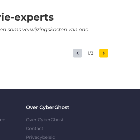
ie-experts
en soms verwijzingskosten van ons.
1/3
Over CyberGhost
gen
Over CyberGhost
Contact
Privacybeleid