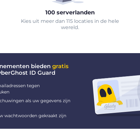
100 serverlanden
Kies uit meer dan 115 locaties in de hele
wereld.
nnementen bieden
gratis
yberGhost ID Guard
ailadressen tegen
uken
chuwingen als uw gegevens zijn
uw wachtwoorden gekraakt zijn