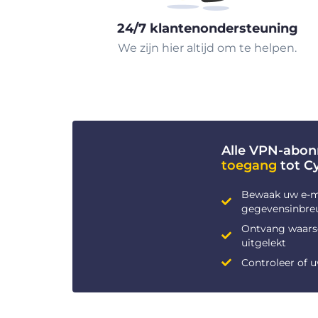
24/7 klantenondersteuning
We zijn hier altijd om te helpen.
Alle VPN-abo
toegang
tot C
Bewaak uw e-m
gegevensinbre
Ontvang waars
uitgelekt
Controleer of 