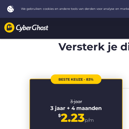
Versterk je d
BESTE KEUZE - 83%
3 jaar
3 jaar + 4 maanden
2.23
$
p/m