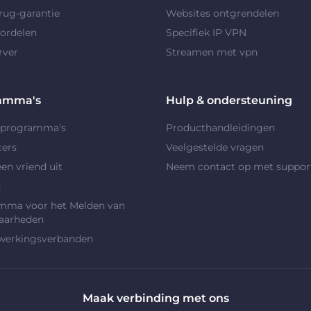
rug-garantie
Websites ontgrendelen
ordelen
Specifiek IP VPN
rver
Streamen met vpn
amma's
Hulp & ondersteuning
rprogramma's
Producthandleidingen
cers
Veelgestelde vragen
en vriend uit
Neem contact op met suppor
d
mma voor het Melden van
aarheden
erkingsverbanden
Maak verbinding met ons