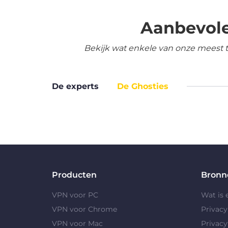
Aanbevole
Bekijk wat enkele van onze meest 
De experts
De Ghosties
Producten
Bronn
VPN voor PC
Wat is
VPN voor Chrome
Privac
VPN voor Mac
Privacy