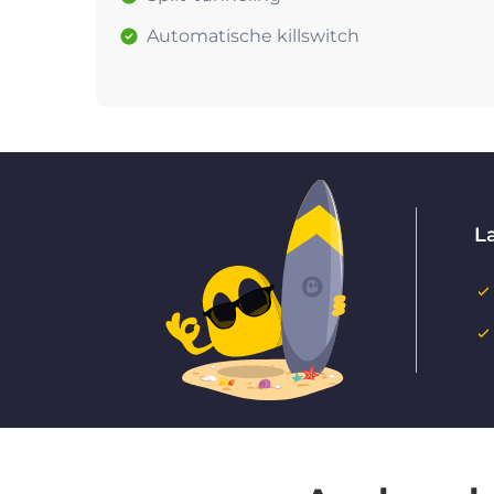
Automatische killswitch
La