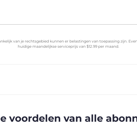
nkelijk van je rechtsgebied kunnen er belastingen van toepassing zijn. Ev
huidige maandelijkse serviceprijs van
$
12.99
per maand.
e voordelen van alle abo