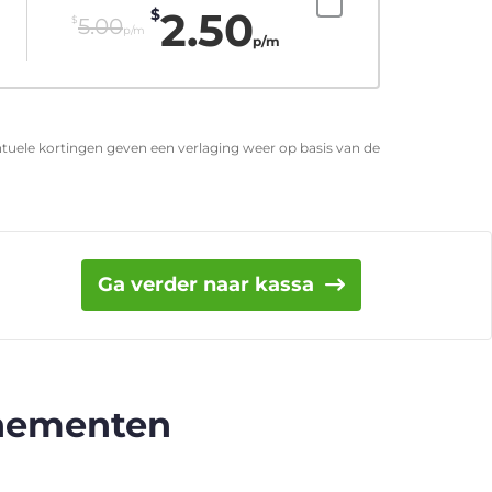
2.50
$
$
5.00
p/m
p/m
entuele kortingen geven een verlaging weer op basis van de
Ga verder naar kassa
nnementen