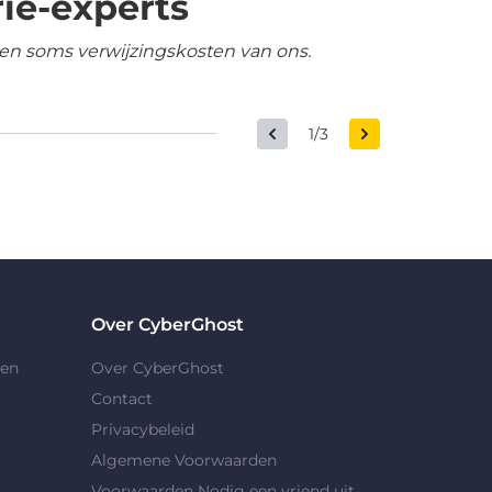
ie-experts
en soms verwijzingskosten van ons.
1/3
Over CyberGhost
gen
Over CyberGhost
Contact
Privacybeleid
Algemene Voorwaarden
Voorwaarden Nodig een vriend uit