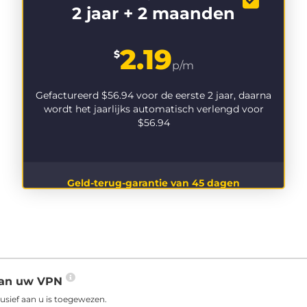
2 jaar + 2 maanden
2.19
$
p/m
Gefactureerd
$56.94
voor de eerste 2 jaar, daarna
wordt het jaarlijks automatisch verlengd voor
$56.94
Geld-terug-garantie van 45 dagen
 aan uw VPN
usief aan u is toegewezen.