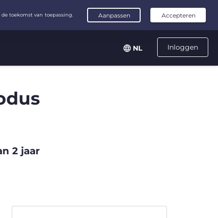
Inloggen
NL
odus
n 2 jaar