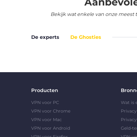
Aanbevole
Bekijk wat enkele van onze meest 
De experts
De Ghosties
Producten
Bronn
VPN voor PC
Wat is
VPN voor Chrome
Privac
VPN voor Mac
Privacy
VPN voor Android
Geld-te
VPN voor Firefox
VPN-vo