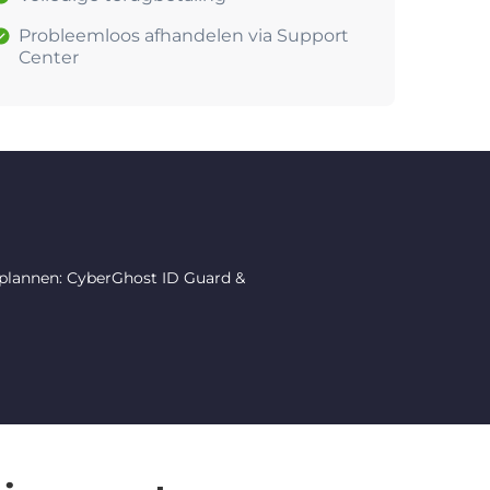
Probleemloos afhandelen via Support
Center
 plannen: CyberGhost ID Guard &