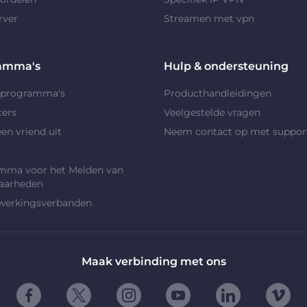
rver
Streamen met vpn
amma's
Hulp & ondersteuning
rprogramma's
Producthandleidingen
cers
Veelgestelde vragen
en vriend uit
Neem contact op met suppor
d
mma voor het Melden van
aarheden
erkingsverbanden
Maak verbinding met ons