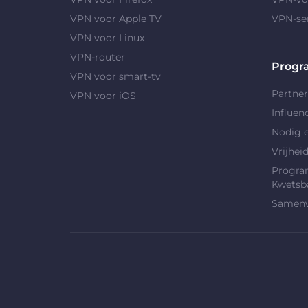
VPN voor Apple TV
VPN-se
VPN voor Linux
VPN-router
Progr
VPN voor smart-tv
Partne
VPN voor iOS
Influen
Nodig e
Vrijhei
Progra
Kwetsb
Samenw