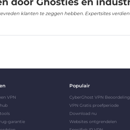
n door Ghosties en industr
tevreden klanten te zeggen hebben. Expertsites verdien
en
Populair
 een VPN
CyberGhost VPN Beoordelin
yhub
VPN Gratis proefperiode
tools
Download nu
rug-garantie
Websites ontgrendelen
ordelen
Specifiek IP VPN