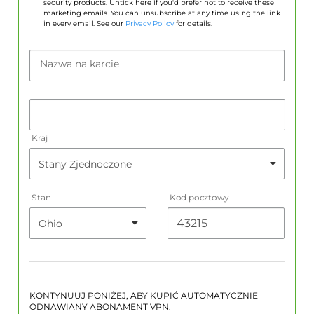
security products. Untick here if you'd prefer not to receive these
marketing emails. You can unsubscribe at any time using the link
in every email. See our
Privacy Policy
for details.
Nazwa na karcie
Kraj
Stan
Kod pocztowy
KONTYNUUJ PONIŻEJ, ABY KUPIĆ AUTOMATYCZNIE
ODNAWIANY ABONAMENT VPN.