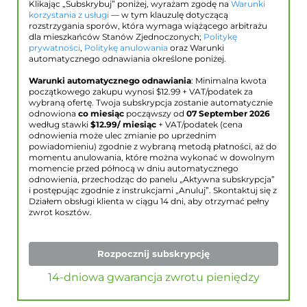
Klikając „Subskrybuj” poniżej, wyrażam zgodę na
Warunki
korzystania z usługi
— w tym klauzulę dotyczącą
rozstrzygania sporów, która wymaga wiążącego arbitrażu
dla mieszkańców Stanów Zjednoczonych;
Politykę
prywatności
,
Politykę anulowania
oraz Warunki
automatycznego odnawiania określone poniżej.
Warunki automatycznego odnawiania
: Minimalna kwota
początkowego zakupu wynosi $
12.99
+ VAT/podatek za
wybraną ofertę. Twoja subskrypcja zostanie automatycznie
odnowiona
co miesiąc
począwszy od
07 September 2026
według stawki
$
12.99
/ miesiąc
+ VAT/podatek (cena
odnowienia może ulec zmianie po uprzednim
powiadomieniu) zgodnie z wybraną metodą płatności, aż do
momentu anulowania, które można wykonać w dowolnym
momencie przed północą w dniu automatycznego
odnowienia, przechodząc do panelu „Aktywna subskrypcja”
i postępując zgodnie z instrukcjami „Anuluj”. Skontaktuj się z
Działem obsługi klienta w ciągu 14 dni, aby otrzymać pełny
zwrot kosztów.
Rozpocznij subskrypcję
14-dniowa gwarancja zwrotu pieniędzy