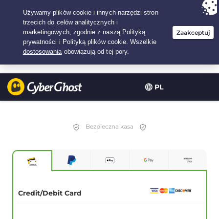
Twój wybór:
Najlepsza umowa
na2.1666666666667-lat w$
2.19
/miesiąc
PL
Bezpieczna kasa
Credit/Debit Card