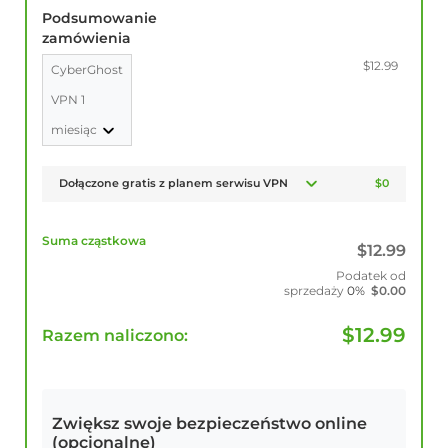
Podsumowanie
zamówienia
$12.99
CyberGhost
VPN 1
miesiąc
Dołączone gratis z planem serwisu VPN
$0
Suma cząstkowa
$
12.99
Podatek od
sprzedaży
0%
$
0.00
$
12.99
Razem naliczono:
Zwiększ swoje bezpieczeństwo online
(opcjonalne)