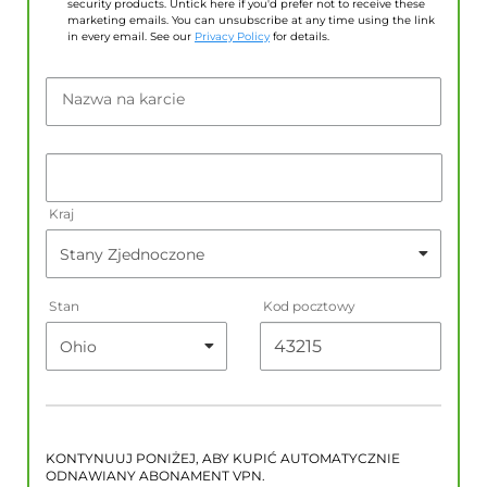
security products. Untick here if you'd prefer not to receive these
marketing emails. You can unsubscribe at any time using the link
in every email. See our
Privacy Policy
for details.
Nazwa na karcie
Kraj
Stan
Kod pocztowy
KONTYNUUJ PONIŻEJ, ABY KUPIĆ AUTOMATYCZNIE
ODNAWIANY ABONAMENT VPN.