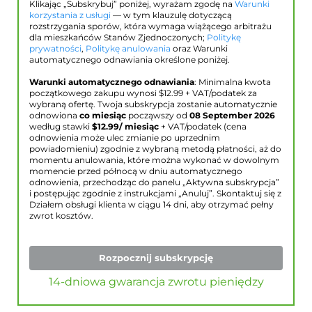
Klikając „Subskrybuj” poniżej, wyrażam zgodę na
Warunki
korzystania z usługi
— w tym klauzulę dotyczącą
rozstrzygania sporów, która wymaga wiążącego arbitrażu
dla mieszkańców Stanów Zjednoczonych;
Politykę
prywatności
,
Politykę anulowania
oraz Warunki
automatycznego odnawiania określone poniżej.
Warunki automatycznego odnawiania
: Minimalna kwota
początkowego zakupu wynosi $
12.99
+ VAT/podatek za
wybraną ofertę. Twoja subskrypcja zostanie automatycznie
odnowiona
co miesiąc
począwszy od
08 September 2026
według stawki
$
12.99
/ miesiąc
+ VAT/podatek (cena
odnowienia może ulec zmianie po uprzednim
powiadomieniu) zgodnie z wybraną metodą płatności, aż do
momentu anulowania, które można wykonać w dowolnym
momencie przed północą w dniu automatycznego
odnowienia, przechodząc do panelu „Aktywna subskrypcja”
i postępując zgodnie z instrukcjami „Anuluj”. Skontaktuj się z
Działem obsługi klienta w ciągu 14 dni, aby otrzymać pełny
zwrot kosztów.
Rozpocznij subskrypcję
14-dniowa gwarancja zwrotu pieniędzy