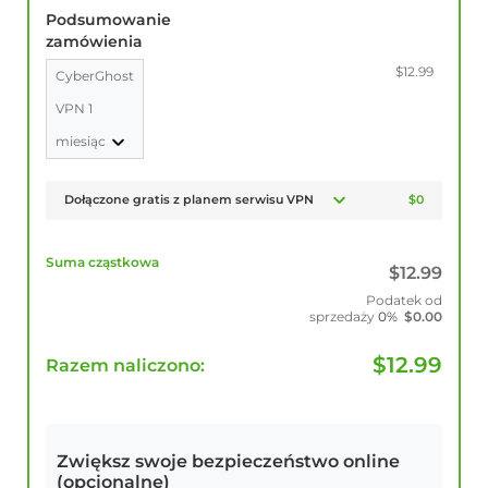
Podsumowanie
zamówienia
$12.99
CyberGhost
VPN 1
miesiąc
Dołączone gratis z planem serwisu VPN
$0
Suma cząstkowa
$
12.99
Podatek od
sprzedaży
0%
$
0.00
$
12.99
Razem naliczono:
Zwiększ swoje bezpieczeństwo online
(opcjonalne)