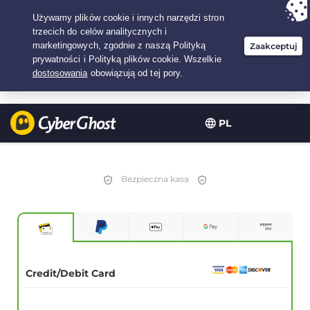
Twój wybór:
Najlepsza umowa
na2.1666666666667-lat w$
2.19
/miesiąc
PL
Bezpieczna kasa
Credit/Debit Card