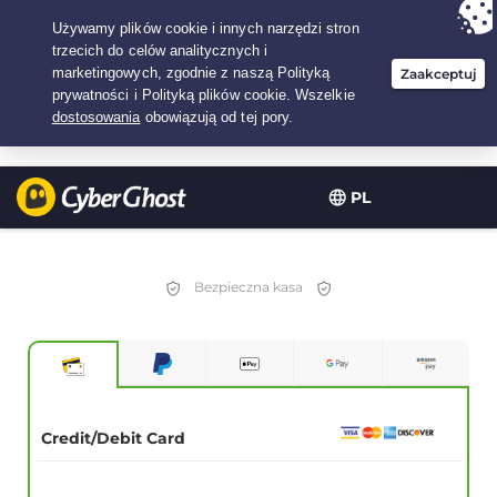
Twój wybór:
Najlepsza umowa
na3.3333333333333-lat w$
2.23
/miesiąc
PL
Bezpieczna kasa
Credit/Debit Card