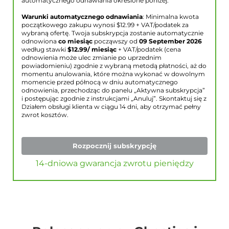
automatycznego odnawiania określone poniżej.
Warunki automatycznego odnawiania
: Minimalna kwota
początkowego zakupu wynosi $
12.99
+ VAT/podatek za
wybraną ofertę. Twoja subskrypcja zostanie automatycznie
odnowiona
co miesiąc
począwszy od
09 September 2026
według stawki
$
12.99
/ miesiąc
+ VAT/podatek (cena
odnowienia może ulec zmianie po uprzednim
powiadomieniu) zgodnie z wybraną metodą płatności, aż do
momentu anulowania, które można wykonać w dowolnym
momencie przed północą w dniu automatycznego
odnowienia, przechodząc do panelu „Aktywna subskrypcja”
i postępując zgodnie z instrukcjami „Anuluj”. Skontaktuj się z
Działem obsługi klienta w ciągu 14 dni, aby otrzymać pełny
zwrot kosztów.
Rozpocznij subskrypcję
14-dniowa gwarancja zwrotu pieniędzy