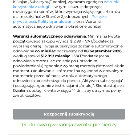
Klikając „Subskrybuj” poniżej, wyrażam zgodę na
Warunki
korzystania z usługi
— w tym klauzulę dotyczącą
rozstrzygania sporów, która wymaga wiążącego arbitrażu
dla mieszkańców Stanów Zjednoczonych;
Politykę
prywatności
,
Politykę anulowania
oraz Warunki
automatycznego odnawiania określone poniżej.
Warunki automatycznego odnawiania
: Minimalna kwota
początkowego zakupu wynosi $
12.99
+ VAT/podatek za
wybraną ofertę. Twoja subskrypcja zostanie automatycznie
odnowiona
co miesiąc
począwszy od
08 September 2026
według stawki
$
12.99
/ miesiąc
+ VAT/podatek (cena
odnowienia może ulec zmianie po uprzednim
powiadomieniu) zgodnie z wybraną metodą płatności, aż do
momentu anulowania, które można wykonać w dowolnym
momencie przed północą w dniu automatycznego
odnowienia, przechodząc do panelu „Aktywna subskrypcja”
i postępując zgodnie z instrukcjami „Anuluj”. Skontaktuj się z
Działem obsługi klienta w ciągu 14 dni, aby otrzymać pełny
zwrot kosztów.
Rozpocznij subskrypcję
14-dniowa gwarancja zwrotu pieniędzy