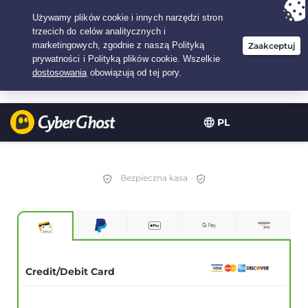
Twój wybór:
Najlepsza umowa
na2.1666666666667-lat w$
2.19
/miesiąc
PL
Bezpieczna kasa
Credit/Debit Card