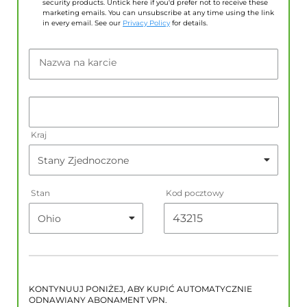
security products. Untick here if you'd prefer not to receive these
marketing emails. You can unsubscribe at any time using the link
in every email. See our
Privacy Policy
for details.
Nazwa na karcie
Kraj
Stan
Kod pocztowy
KONTYNUUJ PONIŻEJ, ABY KUPIĆ AUTOMATYCZNIE
ODNAWIANY ABONAMENT VPN.