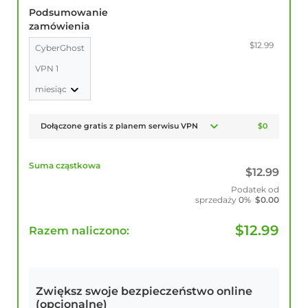
Podsumowanie
zamówienia
$12.99
CyberGhost
VPN 1
miesiąc
Dołączone gratis z planem serwisu VPN
$0
Suma cząstkowa
$
12.99
Podatek od
sprzedaży
0%
$
0.00
$
12.99
Razem naliczono:
Zwiększ swoje bezpieczeństwo online
(opcjonalne)