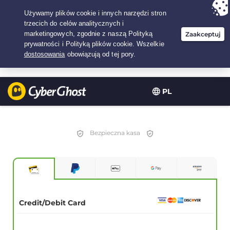
Twój wybór:
Najlepsza umowa
na3.3333333333333-lat w$
2.23
/miesiąc
PL
Bezpieczna kasa
Credit/Debit Card