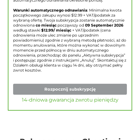
automatycznego odnawiania określone poniżej.
Warunki automatycznego odnawiania
: Minimalna kwota
początkowego zakupu wynosi $
12.99
+ VAT/podatek za
wybraną ofertę. Twoja subskrypcja zostanie automatycznie
odnowiona
co miesiąc
począwszy od
09 September 2026
według stawki
$
12.99
/ miesiąc
+ VAT/podatek (cena
odnowienia może ulec zmianie po uprzednim
powiadomieniu) zgodnie z wybraną metodą płatności, aż do
momentu anulowania, które można wykonać w dowolnym
momencie przed północą w dniu automatycznego
odnowienia, przechodząc do panelu „Aktywna subskrypcja”
i postępując zgodnie z instrukcjami „Anuluj”. Skontaktuj się z
Działem obsługi klienta w ciągu 14 dni, aby otrzymać pełny
zwrot kosztów.
Rozpocznij subskrypcję
14-dniowa gwarancja zwrotu pieniędzy