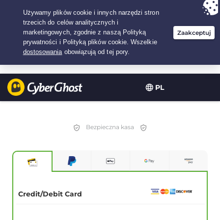
Twój wybór:
Najlepsza umowa
na2.1666666666667-lat w$
2.19
/miesiąc
PL
Bezpieczna kasa
Credit/Debit Card