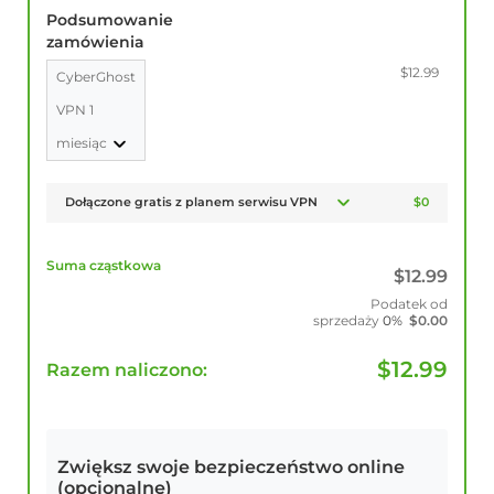
Podsumowanie
zamówienia
$12.99
CyberGhost
VPN 1
miesiąc
Dołączone gratis z planem serwisu VPN
$0
Suma cząstkowa
$
12.99
Podatek od
sprzedaży
0%
$
0.00
$
12.99
Razem naliczono:
Zwiększ swoje bezpieczeństwo online
(opcjonalne)