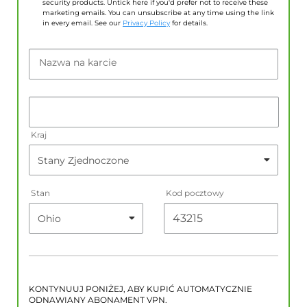
security products. Untick here if you'd prefer not to receive these
marketing emails. You can unsubscribe at any time using the link
in every email. See our
Privacy Policy
for details.
Nazwa na karcie
Kraj
Stan
Kod pocztowy
KONTYNUUJ PONIŻEJ, ABY KUPIĆ AUTOMATYCZNIE
ODNAWIANY ABONAMENT VPN.