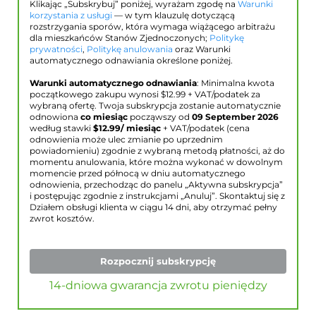
Klikając „Subskrybuj” poniżej, wyrażam zgodę na
Warunki
korzystania z usługi
— w tym klauzulę dotyczącą
rozstrzygania sporów, która wymaga wiążącego arbitrażu
dla mieszkańców Stanów Zjednoczonych;
Politykę
prywatności
,
Politykę anulowania
oraz Warunki
automatycznego odnawiania określone poniżej.
Warunki automatycznego odnawiania
: Minimalna kwota
początkowego zakupu wynosi $
12.99
+ VAT/podatek za
wybraną ofertę. Twoja subskrypcja zostanie automatycznie
odnowiona
co miesiąc
począwszy od
09 September 2026
według stawki
$
12.99
/ miesiąc
+ VAT/podatek (cena
odnowienia może ulec zmianie po uprzednim
powiadomieniu) zgodnie z wybraną metodą płatności, aż do
momentu anulowania, które można wykonać w dowolnym
momencie przed północą w dniu automatycznego
odnowienia, przechodząc do panelu „Aktywna subskrypcja”
i postępując zgodnie z instrukcjami „Anuluj”. Skontaktuj się z
Działem obsługi klienta w ciągu 14 dni, aby otrzymać pełny
zwrot kosztów.
Rozpocznij subskrypcję
14-dniowa gwarancja zwrotu pieniędzy