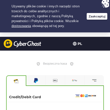
Twój wybór:
Najlepsza umowa
na3.3333333333333-lat w$
2.23
/miesiąc
PL
Bezpieczna kasa
Credit/Debit Card