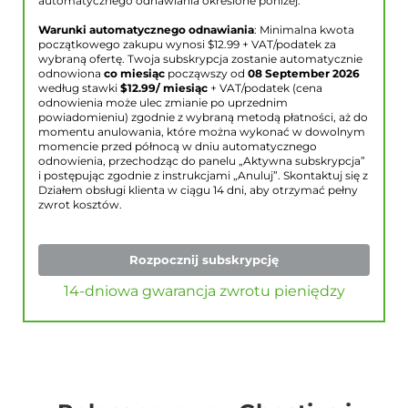
automatycznego odnawiania określone poniżej.
Warunki automatycznego odnawiania
: Minimalna kwota
początkowego zakupu wynosi $
12.99
+ VAT/podatek za
wybraną ofertę. Twoja subskrypcja zostanie automatycznie
odnowiona
co miesiąc
począwszy od
08 September 2026
według stawki
$
12.99
/ miesiąc
+ VAT/podatek (cena
odnowienia może ulec zmianie po uprzednim
powiadomieniu) zgodnie z wybraną metodą płatności, aż do
momentu anulowania, które można wykonać w dowolnym
momencie przed północą w dniu automatycznego
odnowienia, przechodząc do panelu „Aktywna subskrypcja”
i postępując zgodnie z instrukcjami „Anuluj”. Skontaktuj się z
Działem obsługi klienta w ciągu 14 dni, aby otrzymać pełny
zwrot kosztów.
Rozpocznij subskrypcję
14-dniowa gwarancja zwrotu pieniędzy