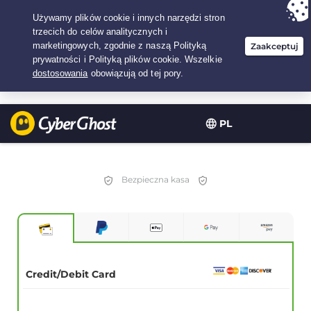
Twój wybór:
Najlepsza umowa
na3.3333333333333-lat w$
2.23
/miesiąc
PL
Bezpieczna kasa
Credit/Debit Card