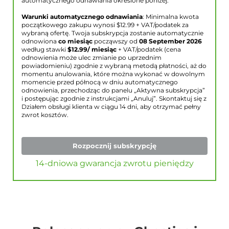
automatycznego odnawiania określone poniżej.
Warunki automatycznego odnawiania
: Minimalna kwota
początkowego zakupu wynosi $
12.99
+ VAT/podatek za
wybraną ofertę. Twoja subskrypcja zostanie automatycznie
odnowiona
co miesiąc
począwszy od
08 September 2026
według stawki
$
12.99
/ miesiąc
+ VAT/podatek (cena
odnowienia może ulec zmianie po uprzednim
powiadomieniu) zgodnie z wybraną metodą płatności, aż do
momentu anulowania, które można wykonać w dowolnym
momencie przed północą w dniu automatycznego
odnowienia, przechodząc do panelu „Aktywna subskrypcja”
i postępując zgodnie z instrukcjami „Anuluj”. Skontaktuj się z
Działem obsługi klienta w ciągu 14 dni, aby otrzymać pełny
zwrot kosztów.
Rozpocznij subskrypcję
14-dniowa gwarancja zwrotu pieniędzy