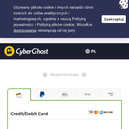
Twój wybór:
Najlepsza umowa
na1.5-lat w$
2.75
/miesiąc
PL
Bezpieczna kasa
Credit/Debit Card