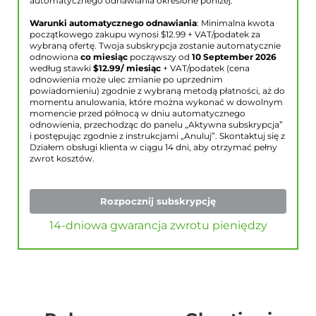
automatycznego odnawiania określone poniżej.
Warunki automatycznego odnawiania
: Minimalna kwota
początkowego zakupu wynosi $
12.99
+ VAT/podatek za
wybraną ofertę. Twoja subskrypcja zostanie automatycznie
odnowiona
co miesiąc
począwszy od
10 September 2026
według stawki
$
12.99
/ miesiąc
+ VAT/podatek (cena
odnowienia może ulec zmianie po uprzednim
powiadomieniu) zgodnie z wybraną metodą płatności, aż do
momentu anulowania, które można wykonać w dowolnym
momencie przed północą w dniu automatycznego
odnowienia, przechodząc do panelu „Aktywna subskrypcja”
i postępując zgodnie z instrukcjami „Anuluj”. Skontaktuj się z
Działem obsługi klienta w ciągu 14 dni, aby otrzymać pełny
zwrot kosztów.
Rozpocznij subskrypcję
14-dniowa gwarancja zwrotu pieniędzy