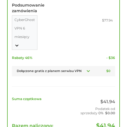
Podsumowanie
zamówienia
CyberGhost
$77.94
VPN 6
miesięcy
Rabaty 46%
- $36
Dołączone gratis z planem serwisu VPN
$0
Suma cząstkowa
$
41.94
Podatek od
sprzedaży
0%
$
0.00
$
41.94
Razem naliczono: