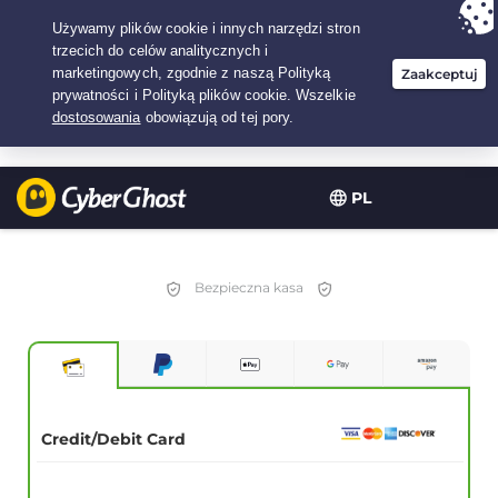
Twój wybór:
Najlepsza umowa
na2.1666666666667-lat w$
2.19
/miesiąc
PL
Bezpieczna kasa
Credit/Debit Card