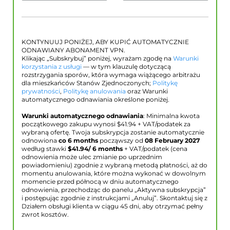
KONTYNUUJ PONIŻEJ, ABY KUPIĆ AUTOMATYCZNIE
ODNAWIANY ABONAMENT VPN.
Klikając „Subskrybuj” poniżej, wyrażam zgodę na
Warunki
korzystania z usługi
— w tym klauzulę dotyczącą
rozstrzygania sporów, która wymaga wiążącego arbitrażu
dla mieszkańców Stanów Zjednoczonych;
Politykę
prywatności
,
Politykę anulowania
oraz Warunki
automatycznego odnawiania określone poniżej.
Warunki automatycznego odnawiania
: Minimalna kwota
początkowego zakupu wynosi $
41.94
+ VAT/podatek za
wybraną ofertę. Twoja subskrypcja zostanie automatycznie
odnowiona
co 6 months
począwszy od
08 February 2027
według stawki
$
41.94
/ 6 months
+ VAT/podatek (cena
odnowienia może ulec zmianie po uprzednim
powiadomieniu) zgodnie z wybraną metodą płatności, aż do
momentu anulowania, które można wykonać w dowolnym
momencie przed północą w dniu automatycznego
odnowienia, przechodząc do panelu „Aktywna subskrypcja”
i postępując zgodnie z instrukcjami „Anuluj”. Skontaktuj się z
Działem obsługi klienta w ciągu 45 dni, aby otrzymać pełny
zwrot kosztów.