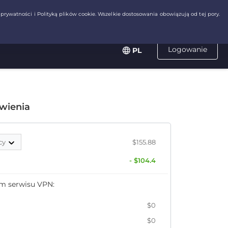
Logowanie
PL
wienia
cy
$155.88
- $104.4
em serwisu VPN:
$0
$0