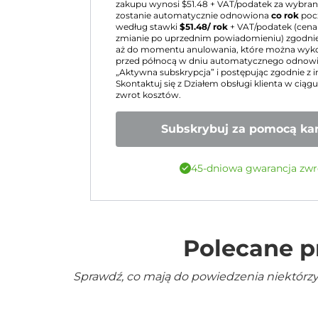
zakupu wynosi $
51.48
+ VAT/podatek za wybraną
zostanie automatycznie odnowiona
co rok
poc
według stawki
$
51.48
/ rok
+ VAT/podatek (cena
zmianie po uprzednim powiadomieniu) zgodnie
aż do momentu anulowania, które można wy
przed północą w dniu automatycznego odnowie
„Aktywna subskrypcja” i postępując zgodnie z i
Skontaktuj się z Działem obsługi klienta w ciąg
zwrot kosztów.
Subskrybuj za pomocą kar
45-dniowa gwarancja zwr
Polecane p
Sprawdź, co mają do powiedzenia niektórzy