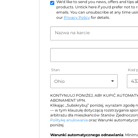
We'd like to send you news, offers and tips
products. Untick here if you'd prefer not to
emails. You can unsubscribe at any time usin
our
Privacy Policy
for details.
Nazwa na karcie
Stan
Kod 
KONTYNUUJ PONIŻEJ, ABY KUPIĆ AUTOMA
ABONAMENT VPN.
Klikając „Subskrybuj” poniżej, wyrażam zgodę 
— w tym klauzulę dotyczącą rozstrzygania sp
arbitrażu dla mieszkańców Stanów Zjednoczo
Politykę anulowania
oraz Warunki automatyczn
poniżej.
Warunki automatycznego odnawiania
: Minim