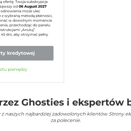
 ofertę. Twoja subskrypcja
ząwszy od
06 August 2027
 odnowienia może ulec
 z wybraną metodą płatności,
konać w dowolnym momencie
nia, przechodząc do panelu
nstrukcjami „Anuluj”.
u 45 dni, aby otrzymać pełny
ty kredytowej
otu pieniędzy
rzez Ghosties i ekspertów
 z naszych najbardziej zadowolonych klientów. Strony e
za polecenie.