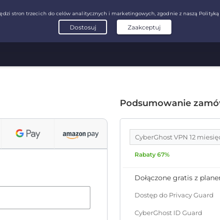
Podsumowanie zamó
CyberGhost VPN 12 miesię
Rabaty 67%
Dołączone gratis z plan
Dostęp do Privacy Guard
CyberGhost ID Guard