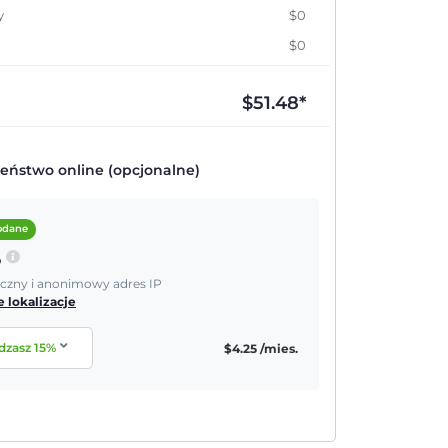
y
$0
$0
$
51.48
*
eństwo online (opcjonalne)
dodane
P
yczny i anonimowy adres IP
 lokalizacje
dzasz
15
%
$
4.25
/mies.