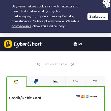
Twój wybór:
Najlepsza umowa
na3.3333333333333-lat w$
2.23
/miesiąc
PL
Bezpieczna kasa
Credit/Debit Card