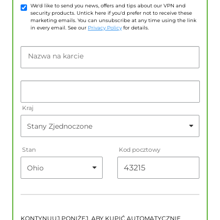
We'd like to send you news, offers and tips about our VPN and
security products. Untick here if you'd prefer not to receive these
marketing emails. You can unsubscribe at any time using the link
in every email. See our
Privacy Policy
for details.
Nazwa na karcie
Kraj
Stan
Kod pocztowy
KONTYNUUJ PONIŻEJ, ABY KUPIĆ AUTOMATYCZNIE