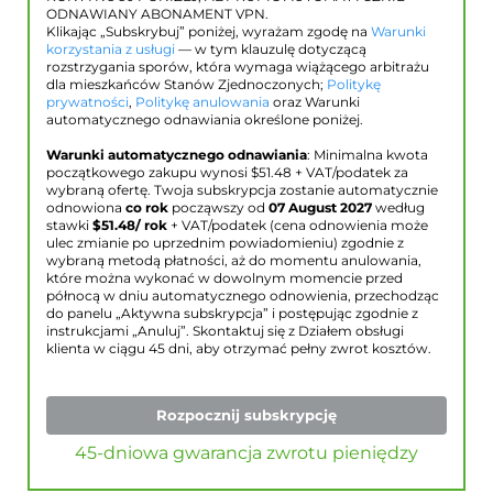
ODNAWIANY ABONAMENT VPN.
Klikając „Subskrybuj” poniżej, wyrażam zgodę na
Warunki
korzystania z usługi
— w tym klauzulę dotyczącą
rozstrzygania sporów, która wymaga wiążącego arbitrażu
dla mieszkańców Stanów Zjednoczonych;
Politykę
prywatności
,
Politykę anulowania
oraz Warunki
automatycznego odnawiania określone poniżej.
Warunki automatycznego odnawiania
: Minimalna kwota
początkowego zakupu wynosi $
51.48
+ VAT/podatek za
wybraną ofertę. Twoja subskrypcja zostanie automatycznie
odnowiona
co rok
począwszy od
07 August 2027
według
stawki
$
51.48
/ rok
+ VAT/podatek (cena odnowienia może
ulec zmianie po uprzednim powiadomieniu) zgodnie z
wybraną metodą płatności, aż do momentu anulowania,
które można wykonać w dowolnym momencie przed
północą w dniu automatycznego odnowienia, przechodząc
do panelu „Aktywna subskrypcja” i postępując zgodnie z
instrukcjami „Anuluj”. Skontaktuj się z Działem obsługi
klienta w ciągu 45 dni, aby otrzymać pełny zwrot kosztów.
Rozpocznij subskrypcję
45-dniowa gwarancja zwrotu pieniędzy