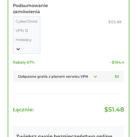
Podsumowanie
zamówienia
CyberGhost
$155.88
VPN 12
miesięcy
Rabaty 67%
- $104.4
Dołączone gratis z planem serwisu VPN
$0
$
51.48
Łącznie:
Zwiększ swoje bezpieczeństwo online