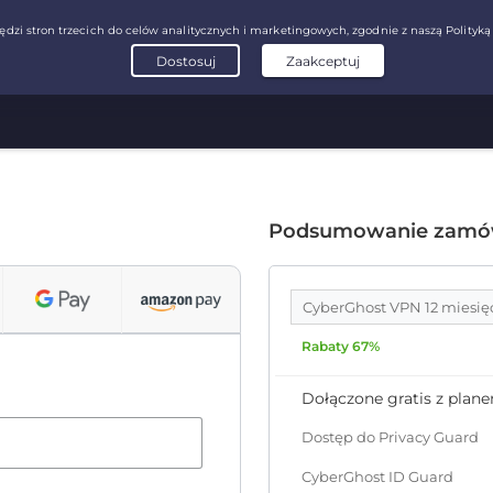
Podsumowanie zamó
CyberGhost VPN 12 miesię
Rabaty 67%
Dołączone gratis z plan
Dostęp do Privacy Guard
CyberGhost ID Guard