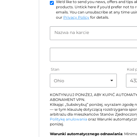
We'd like to send you news, offers and tips
products. Untick here if you'd prefer not to
emails. You can unsubscribe at any time usin
our
Privacy Policy
for details.
Nazwa na karcie
Stan
Kod 
KONTYNUUJ PONIŻEJ, ABY KUPIĆ AUTOMA
ABONAMENT VPN.
Klikając „Subskrybuj” poniżej, wyrażam zgodę 
— w tym klauzulę dotyczącą rozstrzygania sp
arbitrażu dla mieszkańców Stanów Zjednoczo
Politykę anulowania
oraz Warunki automatyczn
poniżej.
Warunki automatycznego odnawiania
: Minim