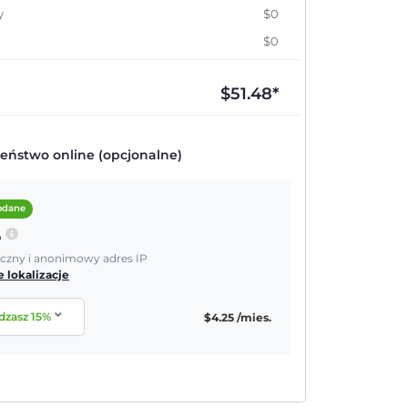
y
$0
$0
$
51.48
*
eństwo online (opcjonalne)
dodane
P
yczny i anonimowy adres IP
 lokalizacje
dzasz
15
%
$
4.25
/mies.