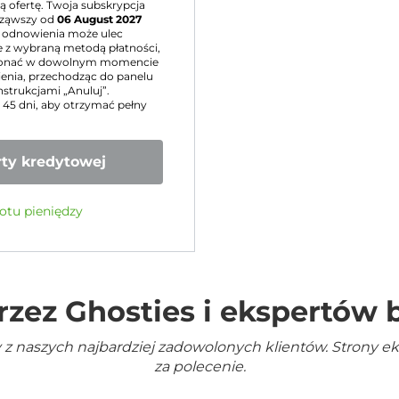
 ofertę. Twoja subskrypcja
ząwszy od
06 August 2027
 odnowienia może ulec
 z wybraną metodą płatności,
konać w dowolnym momencie
nia, przechodząc do panelu
nstrukcjami „Anuluj”.
u 45 dni, aby otrzymać pełny
ty kredytowej
otu pieniędzy
rzez Ghosties i ekspertów
 z naszych najbardziej zadowolonych klientów. Strony e
za polecenie.