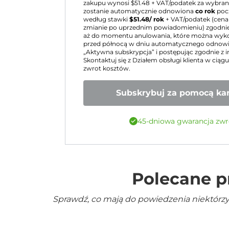
zakupu wynosi $
51.48
+ VAT/podatek za wybraną
zostanie automatycznie odnowiona
co rok
poc
według stawki
$
51.48
/ rok
+ VAT/podatek (cena
zmianie po uprzednim powiadomieniu) zgodnie
aż do momentu anulowania, które można wy
przed północą w dniu automatycznego odnowie
„Aktywna subskrypcja” i postępując zgodnie z i
Skontaktuj się z Działem obsługi klienta w ciąg
zwrot kosztów.
Subskrybuj za pomocą kar
45-dniowa gwarancja zwr
Polecane p
Sprawdź, co mają do powiedzenia niektórzy