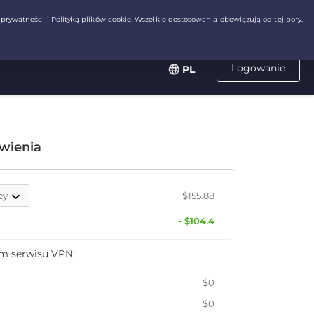
Logowanie
PL
wienia
cy
$155.88
- $104.4
em serwisu VPN:
$0
$0