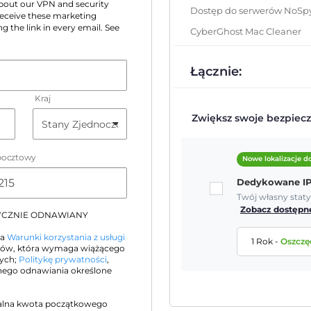
 about our VPN and security
Dostęp do serwerów NoSp
 receive these marketing
g the link in every email. See
CyberGhost Mac Cleaner
Łącznie:
Kraj
Zwiększ swoje bezpiecz
pocztowy
Nowe lokalizacje 
Dedykowane I
Twój własny stat
Zobacz dostępne
TYCZNIE ODNAWIANY
na
Warunki korzystania z usługi
1 Rok
-
Oszczę
orów, która wymaga wiążącego
nych;
Politykę prywatności
,
ego odnawiania określone
alna kwota początkowego