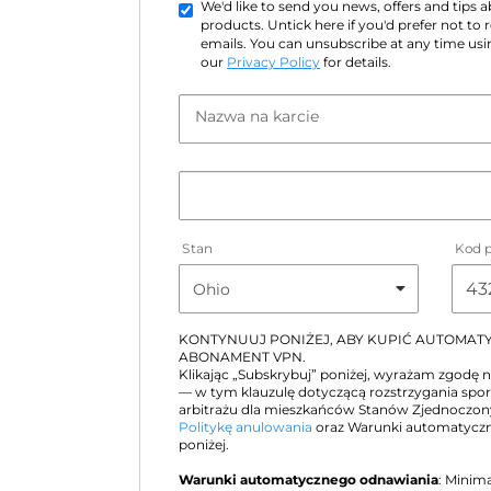
We'd like to send you news, offers and tips
products. Untick here if you'd prefer not to
emails. You can unsubscribe at any time usin
our
Privacy Policy
for details.
Nazwa na karcie
Stan
Kod 
KONTYNUUJ PONIŻEJ, ABY KUPIĆ AUTOMA
ABONAMENT VPN.
Klikając „Subskrybuj” poniżej, wyrażam zgodę 
— w tym klauzulę dotyczącą rozstrzygania sp
arbitrażu dla mieszkańców Stanów Zjednoczo
Politykę anulowania
oraz Warunki automatyczn
poniżej.
Warunki automatycznego odnawiania
: Minim