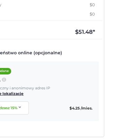
y
$0
$0
$
51.48
*
eństwo online (opcjonalne)
dodane
P
yczny i anonimowy adres IP
 lokalizacje
dzasz
15
%
$
4.25
/mies.