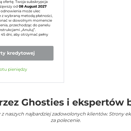
 ofertę. Twoja subskrypcja
ząwszy od
08 August 2027
 odnowienia może ulec
 z wybraną metodą płatności,
konać w dowolnym momencie
nia, przechodząc do panelu
nstrukcjami „Anuluj”.
u 45 dni, aby otrzymać pełny
ty kredytowej
otu pieniędzy
rzez Ghosties i ekspertów
 z naszych najbardziej zadowolonych klientów. Strony e
za polecenie.