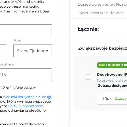
 about our VPN and security
Dostęp do serwerów NoSp
 receive these marketing
g the link in every email. See
CyberGhost Mac Cleaner
Łącznie:
Kraj
Zwiększ swoje bezpiecz
pocztowy
Nowe lokalizacje 
Dedykowane I
Twój własny stat
Zobacz dostępne
TYCZNIE ODNAWIANY
na
Warunki korzystania z usługi
1 Rok
-
Oszczę
orów, która wymaga wiążącego
nych;
Politykę prywatności
,
ego odnawiania określone
alna kwota początkowego