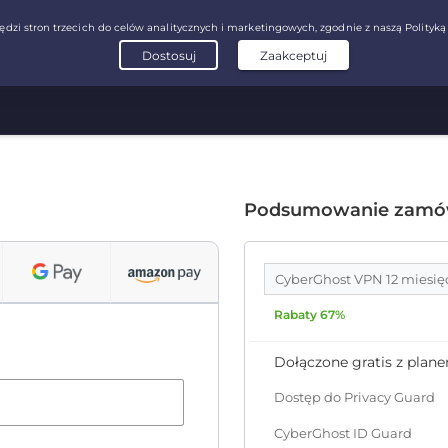
Podsumowanie zamó
CyberGhost VPN 12 miesię
Rabaty 67%
Dołączone gratis z plan
Dostęp do Privacy Guard
CyberGhost ID Guard