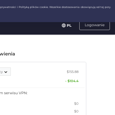
Logowanie
PL
wienia
cy
$155.88
- $104.4
em serwisu VPN:
$0
$0