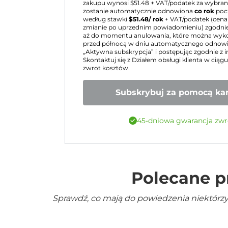
zakupu wynosi $
51.48
+ VAT/podatek za wybraną
zostanie automatycznie odnowiona
co rok
poc
według stawki
$
51.48
/ rok
+ VAT/podatek (cena
zmianie po uprzednim powiadomieniu) zgodnie
aż do momentu anulowania, które można wy
przed północą w dniu automatycznego odnowie
„Aktywna subskrypcja” i postępując zgodnie z i
Skontaktuj się z Działem obsługi klienta w ciąg
zwrot kosztów.
Subskrybuj za pomocą kar
45-dniowa gwarancja zwr
Polecane p
Sprawdź, co mają do powiedzenia niektórzy