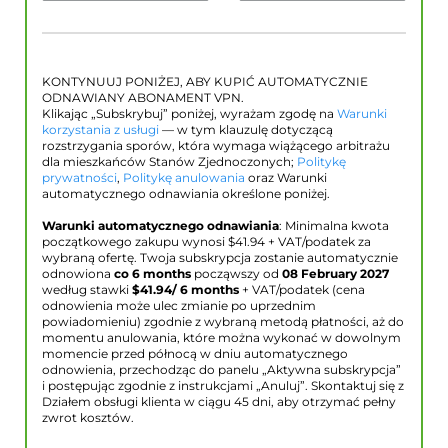
KONTYNUUJ PONIŻEJ, ABY KUPIĆ AUTOMATYCZNIE
ODNAWIANY ABONAMENT VPN.
Klikając „Subskrybuj” poniżej, wyrażam zgodę na
Warunki
korzystania z usługi
— w tym klauzulę dotyczącą
rozstrzygania sporów, która wymaga wiążącego arbitrażu
dla mieszkańców Stanów Zjednoczonych;
Politykę
prywatności
,
Politykę anulowania
oraz Warunki
automatycznego odnawiania określone poniżej.
Warunki automatycznego odnawiania
: Minimalna kwota
początkowego zakupu wynosi $
41.94
+ VAT/podatek za
wybraną ofertę. Twoja subskrypcja zostanie automatycznie
odnowiona
co 6 months
począwszy od
08 February 2027
według stawki
$
41.94
/ 6 months
+ VAT/podatek (cena
odnowienia może ulec zmianie po uprzednim
powiadomieniu) zgodnie z wybraną metodą płatności, aż do
momentu anulowania, które można wykonać w dowolnym
momencie przed północą w dniu automatycznego
odnowienia, przechodząc do panelu „Aktywna subskrypcja”
i postępując zgodnie z instrukcjami „Anuluj”. Skontaktuj się z
Działem obsługi klienta w ciągu 45 dni, aby otrzymać pełny
zwrot kosztów.