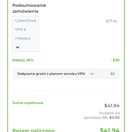
Podsumowanie
zamówienia
CyberGhost
$77.94
VPN 6
miesięcy
Rabaty 46%
- $36
Dołączone gratis z planem serwisu VPN
$0
Suma cząstkowa
$
41.94
Podatek od
sprzedaży
0%
$
0.00
$
41.94
Razem naliczono: