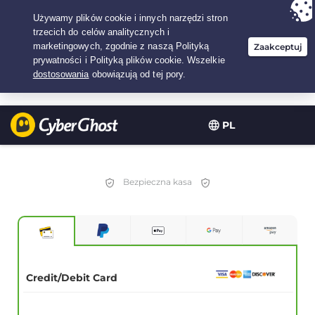
Twój wybór:
Najlepsza umowa
na2.1666666666667-lat w$
2.19
/miesiąc
PL
Bezpieczna kasa
Credit/Debit Card