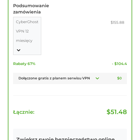
Podsumowanie
zamówienia
CyberGhost
$155.88
VPN 12
miesięcy
Rabaty 67%
- $104.4
Dołączone gratis z planem serwisu VPN
$0
$
51.48
Łącznie:
Zwiększ swoje bezpieczeństwo online