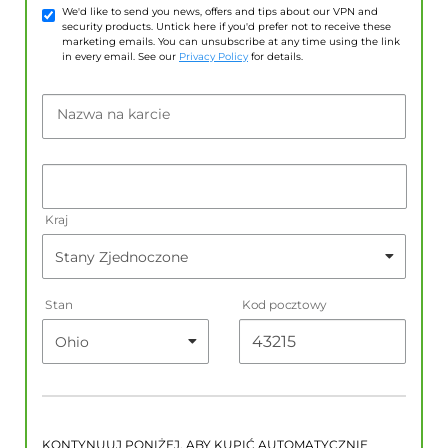
We'd like to send you news, offers and tips about our VPN and
security products. Untick here if you'd prefer not to receive these
marketing emails. You can unsubscribe at any time using the link
in every email. See our
Privacy Policy
for details.
Nazwa na karcie
Kraj
Stan
Kod pocztowy
KONTYNUUJ PONIŻEJ, ABY KUPIĆ AUTOMATYCZNIE