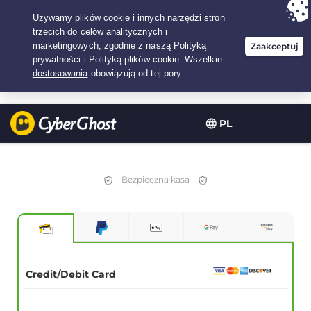
Twój wybór:
Najlepsza umowa
na3.3333333333333-lat w$
2.23
/miesiąc
PL
Bezpieczna kasa
Credit/Debit Card