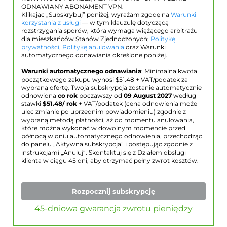
ODNAWIANY ABONAMENT VPN.
Klikając „Subskrybuj” poniżej, wyrażam zgodę na
Warunki
korzystania z usługi
— w tym klauzulę dotyczącą
rozstrzygania sporów, która wymaga wiążącego arbitrażu
dla mieszkańców Stanów Zjednoczonych;
Politykę
prywatności
,
Politykę anulowania
oraz Warunki
automatycznego odnawiania określone poniżej.
Warunki automatycznego odnawiania
: Minimalna kwota
początkowego zakupu wynosi $
51.48
+ VAT/podatek za
wybraną ofertę. Twoja subskrypcja zostanie automatycznie
odnowiona
co rok
począwszy od
09 August 2027
według
stawki
$
51.48
/ rok
+ VAT/podatek (cena odnowienia może
ulec zmianie po uprzednim powiadomieniu) zgodnie z
wybraną metodą płatności, aż do momentu anulowania,
które można wykonać w dowolnym momencie przed
północą w dniu automatycznego odnowienia, przechodząc
do panelu „Aktywna subskrypcja” i postępując zgodnie z
instrukcjami „Anuluj”. Skontaktuj się z Działem obsługi
klienta w ciągu 45 dni, aby otrzymać pełny zwrot kosztów.
Rozpocznij subskrypcję
45-dniowa gwarancja zwrotu pieniędzy