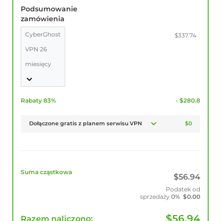
Podsumowanie
zamówienia
CyberGhost
$337.74
VPN 26
miesięcy
Rabaty 83%
- $280.8
Dołączone gratis z planem serwisu VPN
$0
Suma cząstkowa
$
56.94
Podatek od
sprzedaży
0%
$
0.00
$
56.94
Razem naliczono: