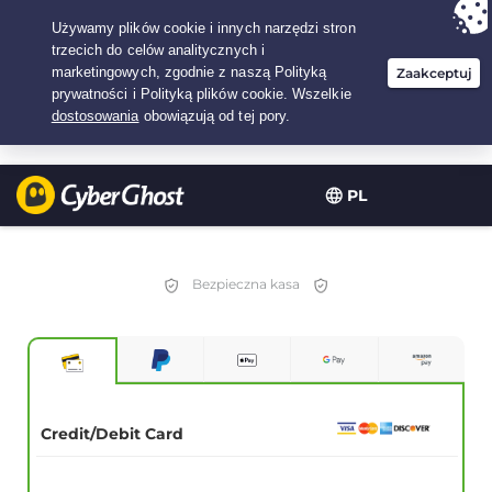
Twój wybór:
Najlepsza umowa
na2.1666666666667-lat w$
2.19
/miesiąc
PL
Bezpieczna kasa
Credit/Debit Card