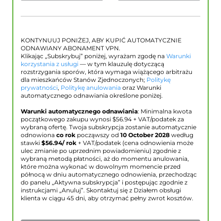
KONTYNUUJ PONIŻEJ, ABY KUPIĆ AUTOMATYCZNIE
ODNAWIANY ABONAMENT VPN.
Klikając „Subskrybuj” poniżej, wyrażam zgodę na
Warunki
korzystania z usługi
— w tym klauzulę dotyczącą
rozstrzygania sporów, która wymaga wiążącego arbitrażu
dla mieszkańców Stanów Zjednoczonych;
Politykę
prywatności
,
Politykę anulowania
oraz Warunki
automatycznego odnawiania określone poniżej.
Warunki automatycznego odnawiania
: Minimalna kwota
początkowego zakupu wynosi $
56.94
+ VAT/podatek za
wybraną ofertę. Twoja subskrypcja zostanie automatycznie
odnowiona
co rok
począwszy od
10 October 2028
według
stawki
$
56.94
/ rok
+ VAT/podatek (cena odnowienia może
ulec zmianie po uprzednim powiadomieniu) zgodnie z
wybraną metodą płatności, aż do momentu anulowania,
które można wykonać w dowolnym momencie przed
północą w dniu automatycznego odnowienia, przechodząc
do panelu „Aktywna subskrypcja” i postępując zgodnie z
instrukcjami „Anuluj”. Skontaktuj się z Działem obsługi
klienta w ciągu 45 dni, aby otrzymać pełny zwrot kosztów.