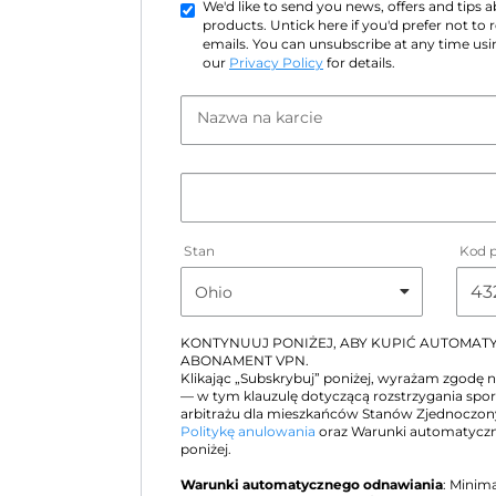
We'd like to send you news, offers and tips
products. Untick here if you'd prefer not to
emails. You can unsubscribe at any time usin
our
Privacy Policy
for details.
Nazwa na karcie
Stan
Kod 
KONTYNUUJ PONIŻEJ, ABY KUPIĆ AUTOMA
ABONAMENT VPN.
Klikając „Subskrybuj” poniżej, wyrażam zgodę 
— w tym klauzulę dotyczącą rozstrzygania sp
arbitrażu dla mieszkańców Stanów Zjednoczo
Politykę anulowania
oraz Warunki automatyczn
poniżej.
Warunki automatycznego odnawiania
: Minim