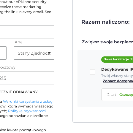
 about our VPN and security
 receive these marketing
g the link in every email. See
Razem naliczono:
Zwiększ swoje bezpiecz
Kraj
Nowe lokalizacje 
pocztowy
Dedykowane I
Twój własny stat
Zobacz dostępne
TYCZNIE ODNAWIANY
2 Lat
-
Oszczę
na
Warunki korzystania z usługi
orów, która wymaga wiążącego
nych;
Politykę prywatności
,
ego odnawiania określone
alna kwota początkowego