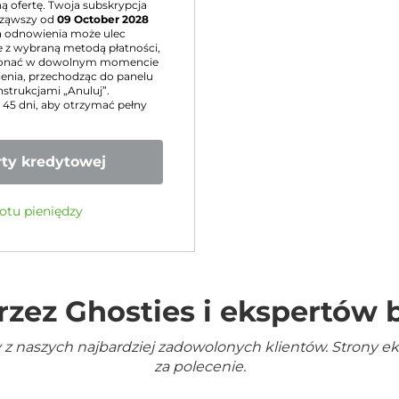
 ofertę. Twoja subskrypcja
ząwszy od
09 October 2028
a odnowienia może ulec
 z wybraną metodą płatności,
konać w dowolnym momencie
nia, przechodząc do panelu
nstrukcjami „Anuluj”.
u 45 dni, aby otrzymać pełny
ty kredytowej
otu pieniędzy
rzez Ghosties i ekspertów
 z naszych najbardziej zadowolonych klientów. Strony e
za polecenie.