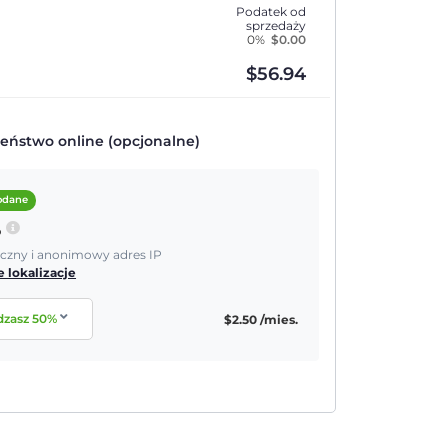
Podatek od
sprzedaży
0%
$
0.00
$
56.94
eństwo online (opcjonalne)
dodane
P
yczny i anonimowy adres IP
 lokalizacje
dzasz
50
%
$
2.50
/mies.