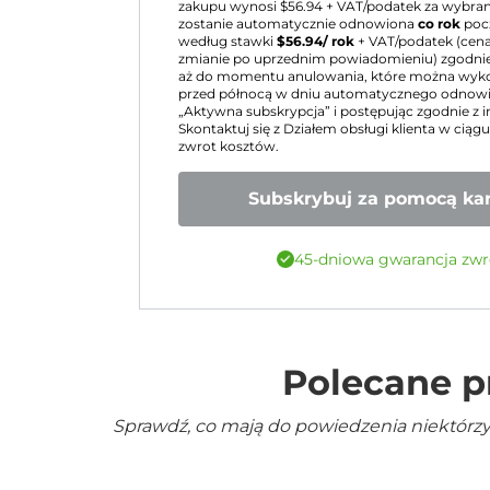
zakupu wynosi $
56.94
+ VAT/podatek za wybraną
zostanie automatycznie odnowiona
co rok
poc
według stawki
$
56.94
/ rok
+ VAT/podatek (cen
zmianie po uprzednim powiadomieniu) zgodnie
aż do momentu anulowania, które można wy
przed północą w dniu automatycznego odnowie
„Aktywna subskrypcja” i postępując zgodnie z i
Skontaktuj się z Działem obsługi klienta w ciąg
zwrot kosztów.
Subskrybuj za pomocą kar
45-dniowa gwarancja zwr
Polecane p
Sprawdź, co mają do powiedzenia niektórzy