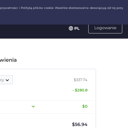
Logowanie
PL
wienia
ęcy
$337.74
- $280.8
$0
$
56.94