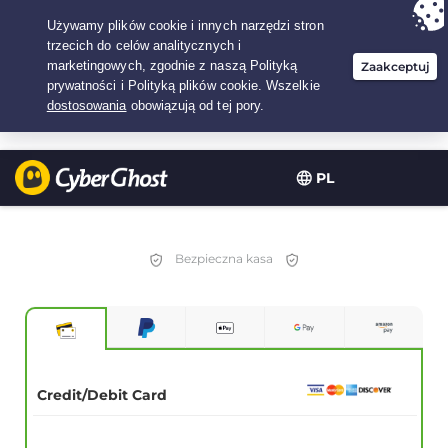
Twój wybór:
Najlepsza umowa
na2.1666666666667-lat w$
2.19
/miesiąc
PL
Bezpieczna kasa
Credit/Debit Card