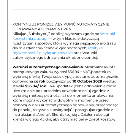
KONTYNUUJ PONIŻEJ, ABY KUPIĆ AUTOMATYCZNIE
ODNAWIANY ABONAMENT VPN.
Klikając „Subskrybuj” poniżej, wyrażam zgodę na
Warunki
korzystania z usługi
— w tym klauzulę dotyczącą
rozstrzygania sporów, która wymaga wiążącego arbitrażu
dla mieszkańców Stanów Zjednoczonych;
Politykę
prywatności
,
Politykę anulowania
oraz Warunki
automatycznego odnawiania określone poniżej.
Warunki automatycznego odnawiania
: Minimalna kwota
początkowego zakupu wynosi $
56.94
+ VAT/podatek za
wybraną ofertę. Twoja subskrypcja zostanie automatycznie
odnowiona
co rok
począwszy od
10 October 2028
według
stawki
$
56.94
/ rok
+ VAT/podatek (cena odnowienia może
ulec zmianie po uprzednim powiadomieniu) zgodnie z
wybraną metodą płatności, aż do momentu anulowania,
które można wykonać w dowolnym momencie przed
północą w dniu automatycznego odnowienia, przechodząc
do panelu „Aktywna subskrypcja” i postępując zgodnie z
instrukcjami „Anuluj”. Skontaktuj się z Działem obsługi
klienta w ciągu 45 dni, aby otrzymać pełny zwrot kosztów.