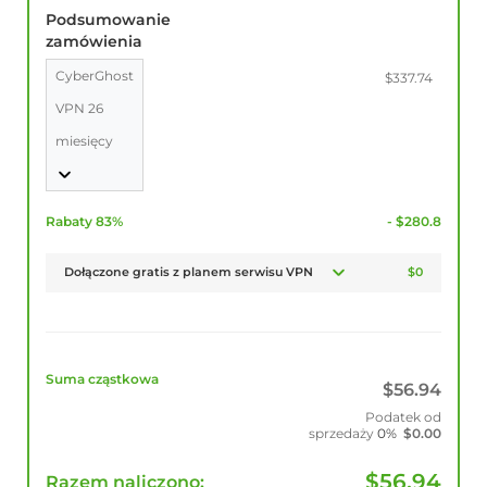
Podsumowanie
zamówienia
CyberGhost
$337.74
VPN 26
miesięcy
Rabaty 83%
- $280.8
Dołączone gratis z planem serwisu VPN
$0
Suma cząstkowa
$
56.94
Podatek od
sprzedaży
0%
$
0.00
$
56.94
Razem naliczono: