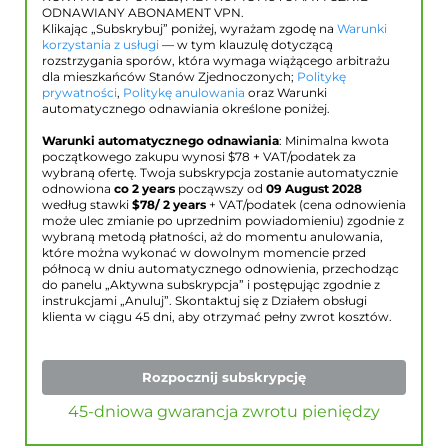
ODNAWIANY ABONAMENT VPN.
Klikając „Subskrybuj” poniżej, wyrażam zgodę na
Warunki
korzystania z usługi
— w tym klauzulę dotyczącą
rozstrzygania sporów, która wymaga wiążącego arbitrażu
dla mieszkańców Stanów Zjednoczonych;
Politykę
prywatności
,
Politykę anulowania
oraz Warunki
automatycznego odnawiania określone poniżej.
Warunki automatycznego odnawiania
: Minimalna kwota
początkowego zakupu wynosi $
78
+ VAT/podatek za
wybraną ofertę. Twoja subskrypcja zostanie automatycznie
odnowiona
co 2 years
począwszy od
09 August 2028
według stawki
$
78
/ 2 years
+ VAT/podatek (cena odnowienia
może ulec zmianie po uprzednim powiadomieniu) zgodnie z
wybraną metodą płatności, aż do momentu anulowania,
które można wykonać w dowolnym momencie przed
północą w dniu automatycznego odnowienia, przechodząc
do panelu „Aktywna subskrypcja” i postępując zgodnie z
instrukcjami „Anuluj”. Skontaktuj się z Działem obsługi
klienta w ciągu 45 dni, aby otrzymać pełny zwrot kosztów.
Rozpocznij subskrypcję
45-dniowa gwarancja zwrotu pieniędzy