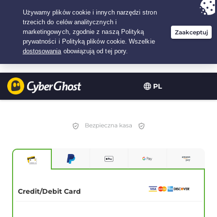
Twój wybór:
Najlepsza umowa
na3.3333333333333-lat w$
2.23
/miesiąc
PL
Bezpieczna kasa
Credit/Debit Card