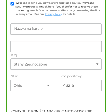
We'd like to send you news, offers and tips about our VPN and
security products. Untick here if you'd prefer not to receive these
marketing emails. You can unsubscribe at any time using the link
in every email. See our
Privacy Policy
for details.
Nazwa na karcie
Kraj
Stan
Kod pocztowy
KONTYNUUJ PONIŻEJ, ABY KUPIĆ AUTOMATYCZNIE