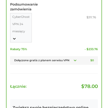
Podsumowanie
zamówienia
CyberGhost
$311.76
VPN 24
miesięcy
Rabaty 75%
- $233.76
Dołączone gratis z planem serwisu VPN
$0
$
78.00
Łącznie:
Zwiększ swoje bezpieczeństwo online