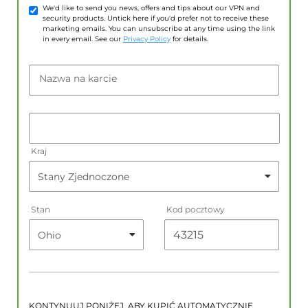
We'd like to send you news, offers and tips about our VPN and
security products. Untick here if you'd prefer not to receive these
marketing emails. You can unsubscribe at any time using the link
in every email. See our
Privacy Policy
for details.
Nazwa na karcie
Kraj
Stan
Kod pocztowy
KONTYNUUJ PONIŻEJ, ABY KUPIĆ AUTOMATYCZNIE