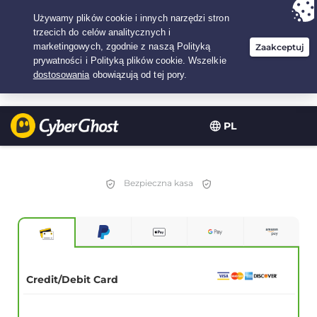
Twój wybór:
Najlepsza umowa
na3.3333333333333-lat w$
2.23
/miesiąc
PL
Bezpieczna kasa
Credit/Debit Card