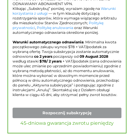
ODNAWIANY ABONAMENT VPN.
Klikając „Subskrybuj” poniżej, wyrażam zgodę na
Warunki
korzystania z usługi
— w tym klauzulę dotyczącą
rozstrzygania sporów, która wymaga wiążącego arbitrażu
dla mieszkańców Stanów Zjednoczonych;
Politykę
prywatności
,
Politykę anulowania
oraz Warunki
automatycznego odnawiania określone poniżej.
Warunki automatycznego odnawiania
: Minimalna kwota
początkowego zakupu wynosi $
78
+ VAT/podatek za
wybraną ofertę. Twoja subskrypcja zostanie automatycznie
odnowiona
co 2 years
począwszy od
09 August 2028
według stawki
$
78
/ 2 years
+ VAT/podatek (cena odnowienia
może ulec zmianie po uprzednim powiadomieniu) zgodnie z
wybraną metodą płatności, aż do momentu anulowania,
które można wykonać w dowolnym momencie przed
północą w dniu automatycznego odnowienia, przechodząc
do panelu „Aktywna subskrypcja” i postępując zgodnie z
instrukcjami „Anuluj”. Skontaktuj się z Działem obsługi
klienta w ciągu 45 dni, aby otrzymać pełny zwrot kosztów.
Rozpocznij subskrypcję
45-dniowa gwarancja zwrotu pieniędzy