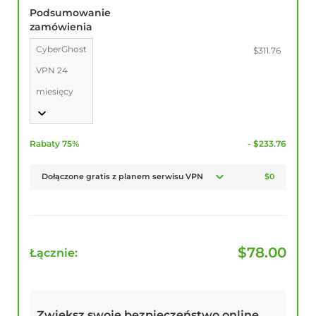
Podsumowanie
zamówienia
CyberGhost
$311.76
VPN 24
miesięcy
Rabaty 75%
- $233.76
Dołączone gratis z planem serwisu VPN
$0
$
78.00
Łącznie:
Zwiększ swoje bezpieczeństwo online