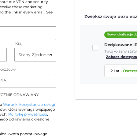
 about our VPN and security
 receive these marketing
g the link in every email. See
Zwiększ swoje bezpiecz
Nowe lokalizacje 
Kraj
Dedykowane I
Twój własny stat
Zobacz dostępne
pocztowy
2 Lat
-
Oszczę
TYCZNIE ODNAWIANY
na
Warunki korzystania z usługi
orów, która wymaga wiążącego
nych;
Politykę prywatności
,
ego odnawiania określone
alna kwota początkowego