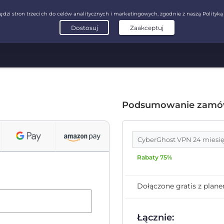
Podsumowanie zamó
CyberGhost VPN 24 miesi
Rabaty 75%
Dołączone gratis z plan
Łącznie: