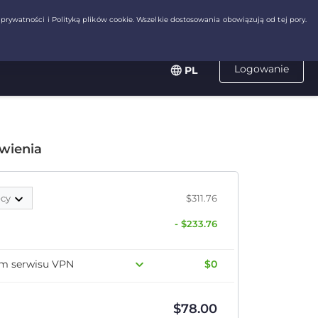
Logowanie
PL
wienia
ęcy
$311.76
- $233.76
em serwisu VPN
$0
$
78.00