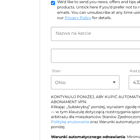
We'd like to send you news, offers and tips
products. Untick here if you'd prefer not to
emails. You can unsubscribe at any time usin
our
Privacy Policy
for details.
Nazwa na karcie
Stan
Kod 
KONTYNUUJ PONIŻEJ, ABY KUPIĆ AUTOMA
ABONAMENT VPN.
Klikając „Subskrybuj” poniżej, wyrażam zgodę 
— w tym klauzulę dotyczącą rozstrzygania sp
arbitrażu dla mieszkańców Stanów Zjednoczo
Politykę anulowania
oraz Warunki automatyczn
poniżej.
Warunki automatycznego odnawiania
: Minim