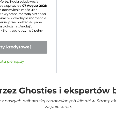
fertę. Twoja subskrypcja
począwszy od
07 August 2028
a odnowienia może ulec
 z wybraną metodą płatności,
konać w dowolnym momencie
nia, przechodząc do panelu
nstrukcjami „Anuluj”.
u 45 dni, aby otrzymać pełny
ty kredytowej
otu pieniędzy
rzez Ghosties i ekspertów
 z naszych najbardziej zadowolonych klientów. Strony e
za polecenie.