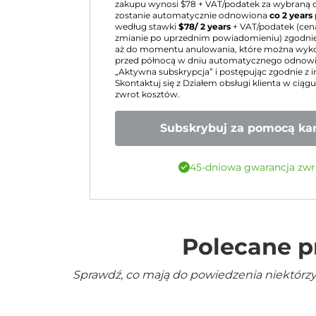
zakupu wynosi $
78
+ VAT/podatek za wybraną o
zostanie automatycznie odnowiona
co 2 years
według stawki
$
78
/ 2 years
+ VAT/podatek (cen
zmianie po uprzednim powiadomieniu) zgodnie
aż do momentu anulowania, które można wy
przed północą w dniu automatycznego odnowie
„Aktywna subskrypcja” i postępując zgodnie z i
Skontaktuj się z Działem obsługi klienta w ciąg
zwrot kosztów.
Subskrybuj za pomocą kar
45-dniowa gwarancja zwr
Polecane p
Sprawdź, co mają do powiedzenia niektórzy