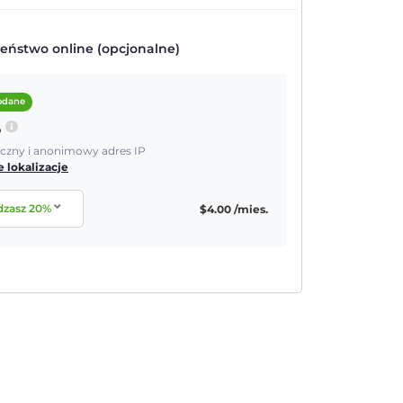
eństwo online (opcjonalne)
dodane
P
yczny i anonimowy adres IP
 lokalizacje
dzasz
20
%
$
4.00
/mies.