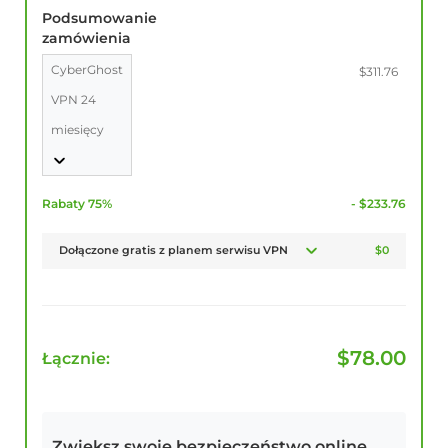
Podsumowanie
zamówienia
CyberGhost
$311.76
VPN 24
miesięcy
Rabaty 75%
- $233.76
Dołączone gratis z planem serwisu VPN
$0
$
78.00
Łącznie:
Zwiększ swoje bezpieczeństwo online