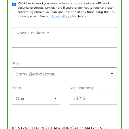
We'd like to send you news, offers and tips about our VPN and
security products. Untick here if you'd prefer not to receive these
marketing emails. You can unsubscribe at any time using the link
in every email. See our
Privacy Policy
for details.
Nazwa na karcie
Kraj
Stan
Kod pocztowy
KONTYNUUJ PONIŻEJ, ABY KUPIĆ AUTOMATYCZNIE