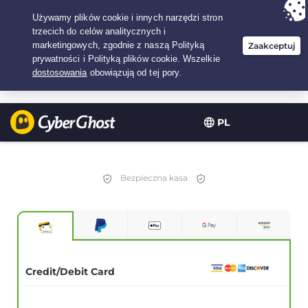
Twój wybór:
Najlepsza umowa
na3.3333333333333-lat w$
2.23
/miesiąc
PL
Bezpieczna kasa
Credit/Debit Card