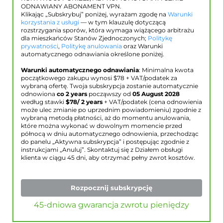
ODNAWIANY ABONAMENT VPN.
Klikając „Subskrybuj” poniżej, wyrażam zgodę na
Warunki
korzystania z usługi
— w tym klauzulę dotyczącą
rozstrzygania sporów, która wymaga wiążącego arbitrażu
dla mieszkańców Stanów Zjednoczonych;
Politykę
prywatności
,
Politykę anulowania
oraz Warunki
automatycznego odnawiania określone poniżej.
Warunki automatycznego odnawiania
: Minimalna kwota
początkowego zakupu wynosi $
78
+ VAT/podatek za
wybraną ofertę. Twoja subskrypcja zostanie automatycznie
odnowiona
co 2 years
począwszy od
05 August 2028
według stawki
$
78
/ 2 years
+ VAT/podatek (cena odnowienia
może ulec zmianie po uprzednim powiadomieniu) zgodnie z
wybraną metodą płatności, aż do momentu anulowania,
które można wykonać w dowolnym momencie przed
północą w dniu automatycznego odnowienia, przechodząc
do panelu „Aktywna subskrypcja” i postępując zgodnie z
instrukcjami „Anuluj”. Skontaktuj się z Działem obsługi
klienta w ciągu 45 dni, aby otrzymać pełny zwrot kosztów.
Rozpocznij subskrypcję
45-dniowa gwarancja zwrotu pieniędzy