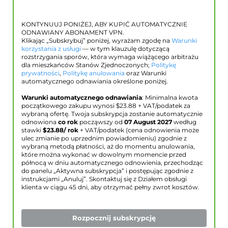
KONTYNUUJ PONIŻEJ, ABY KUPIĆ AUTOMATYCZNIE
ODNAWIANY ABONAMENT VPN.
Klikając „Subskrybuj” poniżej, wyrażam zgodę na
Warunki
korzystania z usługi
— w tym klauzulę dotyczącą
rozstrzygania sporów, która wymaga wiążącego arbitrażu
dla mieszkańców Stanów Zjednoczonych;
Politykę
prywatności
,
Politykę anulowania
oraz Warunki
automatycznego odnawiania określone poniżej.
Warunki automatycznego odnawiania
: Minimalna kwota
początkowego zakupu wynosi $
23.88
+ VAT/podatek za
wybraną ofertę. Twoja subskrypcja zostanie automatycznie
odnowiona
co rok
począwszy od
07 August 2027
według
stawki
$
23.88
/ rok
+ VAT/podatek (cena odnowienia może
ulec zmianie po uprzednim powiadomieniu) zgodnie z
wybraną metodą płatności, aż do momentu anulowania,
które można wykonać w dowolnym momencie przed
północą w dniu automatycznego odnowienia, przechodząc
do panelu „Aktywna subskrypcja” i postępując zgodnie z
instrukcjami „Anuluj”. Skontaktuj się z Działem obsługi
klienta w ciągu 45 dni, aby otrzymać pełny zwrot kosztów.
Rozpocznij subskrypcję