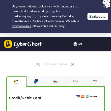
Twój wybór:
Najlepsza umowa
na1-lat w$
1.99
/miesiąc
PL
Bezpieczna kasa
Credit/Debit Card