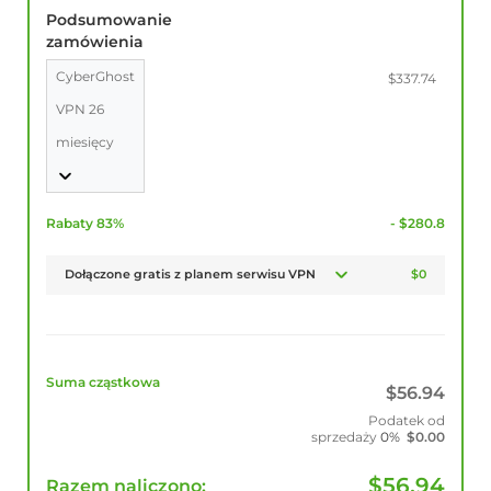
Podsumowanie
zamówienia
CyberGhost
$337.74
VPN 26
miesięcy
Rabaty 83%
- $280.8
Dołączone gratis z planem serwisu VPN
$0
Suma cząstkowa
$
56.94
Podatek od
sprzedaży
0%
$
0.00
$
56.94
Razem naliczono: