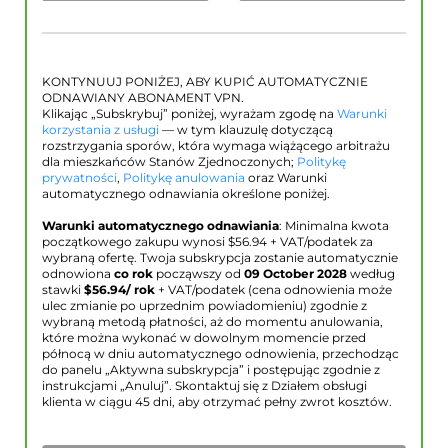
KONTYNUUJ PONIŻEJ, ABY KUPIĆ AUTOMATYCZNIE
ODNAWIANY ABONAMENT VPN.
Klikając „Subskrybuj” poniżej, wyrażam zgodę na
Warunki
korzystania z usługi
— w tym klauzulę dotyczącą
rozstrzygania sporów, która wymaga wiążącego arbitrażu
dla mieszkańców Stanów Zjednoczonych;
Politykę
prywatności
,
Politykę anulowania
oraz Warunki
automatycznego odnawiania określone poniżej.
Warunki automatycznego odnawiania
: Minimalna kwota
początkowego zakupu wynosi $
56.94
+ VAT/podatek za
wybraną ofertę. Twoja subskrypcja zostanie automatycznie
odnowiona
co rok
począwszy od
09 October 2028
według
stawki
$
56.94
/ rok
+ VAT/podatek (cena odnowienia może
ulec zmianie po uprzednim powiadomieniu) zgodnie z
wybraną metodą płatności, aż do momentu anulowania,
które można wykonać w dowolnym momencie przed
północą w dniu automatycznego odnowienia, przechodząc
do panelu „Aktywna subskrypcja” i postępując zgodnie z
instrukcjami „Anuluj”. Skontaktuj się z Działem obsługi
klienta w ciągu 45 dni, aby otrzymać pełny zwrot kosztów.