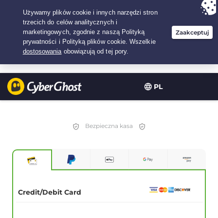
Twój wybór:
Najlepsza umowa
na2.1666666666667-lat w$
2.19
/miesiąc
PL
Bezpieczna kasa
Credit/Debit Card